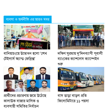
ব্যবসা ও অর্থনীতি এর আরও খবর
বানিয়াচংয়ে উদ্বোধন হলো ‘শেখ
দক্ষিণ সুরমায় দু’দিনব্যাপী পূবালী
টেইলার্স অ্যান্ড ফেব্রিক্স’
ব্যাংকের ক্যাশলেস ক্যাম্পেইন
শুরু
প্রার্থীদের প্রচারণায় জমে উঠেছে
বাস ভাড়া বাড়ল প্রতি
কালাউক বাজার মালিক ও
কিলোমিটারে ১১ পয়সা
ব্যবসায়ী সমিতির নির্বাচন