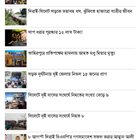
দিরাই-সিলেট সড়কে ভয়াবহ ধস, ঝুঁকিতে হাজারো যাত্রীর জীবন
সাপ ধরার পুরস্কার ১২ লাখ টাকা!
তাহিরপুরে প্রতিপক্ষের হামলায় আহত মধু মিয়ার মৃত্যু
সড়ক দুর্ঘটনায় দুই জেলায় নিভল ১৫ জনের প্রাণ
সিলেটে দুই বাসের সংঘর্ষে নিহতের সংখ্যা বেড়ে ৯
সিলেটে দুই বাসের সংঘর্ষে নিহত ৮
৮ আগস্ট দিরাই বিএনপি’র গণসমাবেশ সফল করার আহ্বান আলী