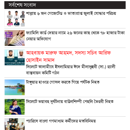
সর্বশেষ সংবাদ
শাল্লায় ৬ জন গেজেটেড ও ভাতাপ্রাপ্ত জুলাই যোদ্ধার পরিচয়
ফ্যামিলি কার্ড দেয়ার নামে ২৬ জনের কাছ থেকে ৭৮ হাজার টাকা
নেয়ার অভিযোগ
আহবায়ক মারুফ আহমদ, সদস্য সচিব আরিফ
হোসাইন সামাদ
সিলেটে তালামীযে ইসলামিয়ার ঈদে মীলাদুন্নবী (সা.) র‌্যালী
বাস্তবায়ন কমিটি গঠন
টাঙ্গুয়ার হাওরে গোসল করতে গিয়ে পর্যটক নিহত
সিলেটে ভয়াবহ দুর্ঘটনায় বাউলশিল্পী পেহলি ভৈরবী নিহত
প্যারিসে বাংলা গণমাধ্যম কর্মীদের মতবিনিময়