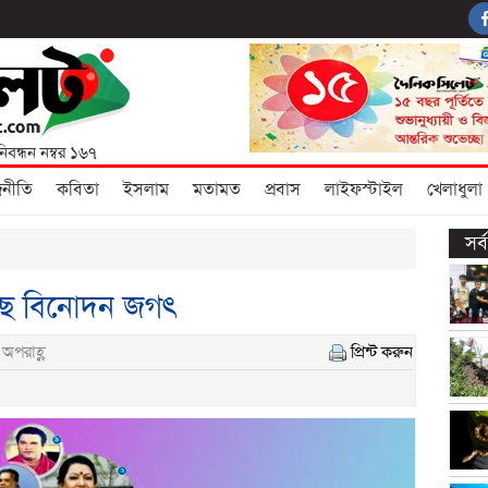
নিবন্ধন নম্বর ১৬৭
জনীতি
কবিতা
ইসলাম
মতামত
প্রবাস
লাইফস্টাইল
খেলাধুলা
সর
ছে বিনোদন জগৎ
অপরাহ্ণ
প্রিন্ট করুন