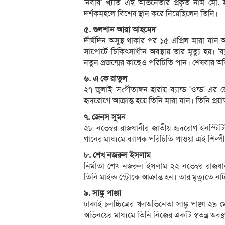
‘নবাব’ খ্যাত এই অভিনেতার প্রকৃত নাম মো. 
দর্শকমহলে বিশেষ স্থান করে নিয়েছিলেন তিনি।
৫. গুলশান আরা আহমেদ
দীর্ঘদিন অসুস্থ থাকার পর ১৫ এপ্রিল মারা যান 
সাপোর্টে চিকিৎসাধীন অবস্থায় তার মৃত্যু হয়। ‘
নতুন প্রজন্মের কাছেও পরিচিতি পান। শেষবার 
৬. এ কে রাতুল
২৭ জুলাই সংগীতাঙ্গন হারায় ব্যান্ড ‘ওন্ড’-এ
হৃদরোগে আক্রান্ত হয়ে তিনি মারা যান। তিনি প্র
৭. জেনস সুমন
২৮ নভেম্বর রাজধানীর জাতীয় হৃদরোগ ইনস্টিটি
গানের মাধ্যমে ব্যাপক পরিচিতি পাওয়া এই শিল্প
৮. শেখ নজরুল ইসলাম
নির্মাতা শেখ নজরুল ইসলাম ২২ নভেম্বর রাজধ
তিনি মাইল্ড স্ট্রোকে আক্রান্ত হন। তার মৃত্যুতে ন
৯. সাঙ্কু পাঞ্জা
ঢাকাই চলচ্চিত্রের খলঅভিনেতা সাঙ্কু পাঞ্জা ২৯ ম
অভিনয়ের মাধ্যমে তিনি নিজের একটি স্বতন্ত্র অব