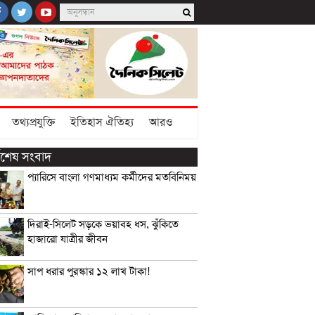
তথ্যপ্রযুক্তি
ইতিহাস ঐতিহ্য
আরও
্বশেষ সংবাদ
প্যারিসে বাংলা গণমাধ্যম কর্মীদের মতবিনিময়
দিরাই-সিলেট সড়কে ভয়াবহ ধস, ঝুঁকিতে
হাজারো যাত্রীর জীবন
সাপ ধরার পুরস্কার ১২ লাখ টাকা!