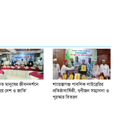
 মানুষের জীবনদর্শনে
​শায়েস্তাগঞ্জ পাবলিক লাইব্রেরির
য় দেশ ও জাতি’
প্রতিষ্ঠাবার্ষিকী, গুণীজন সম্মাননা ও
পুরস্কার বিতরণ