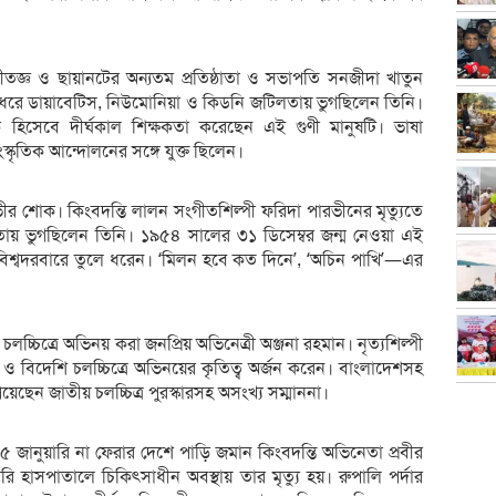
গীতজ্ঞ ও ছায়ানটের অন্যতম প্রতিষ্ঠাতা ও সভাপতি সনজীদা খাতুন
িন ধরে ডায়াবেটিস, নিউমোনিয়া ও কিডনি জটিলতায় ভুগছিলেন তিনি।
পক হিসেবে দীর্ঘকাল শিক্ষকতা করেছেন এই গুণী মানুষটি। ভাষা
স্কৃতিক আন্দোলনের সঙ্গে যুক্ত ছিলেন।
ভীর শোক। কিংবদন্তি লালন সংগীতশিল্পী ফরিদা পারভীনের মৃত্যুতে
জটিলতায় ভুগছিলেন তিনি। ১৯৫৪ সালের ৩১ ডিসেম্বর জন্ম নেওয়া এই
শ্বদরবারে তুলে ধরেন। ‘মিলন হবে কত দিনে’, ‘অচিন পাখি’—এর
চ্চিত্রে অভিনয় করা জনপ্রিয় অভিনেত্রী অঞ্জনা রহমান। নৃত্যশিল্পী
 ও বিদেশি চলচ্চিত্রে অভিনয়ের কৃতিত্ব অর্জন করেন। বাংলাদেশসহ
ছেন জাতীয় চলচ্চিত্র পুরস্কারসহ অসংখ্য সম্মাননা।
৫ জানুয়ারি না ফেরার দেশে পাড়ি জমান কিংবদন্তি অভিনেতা প্রবীর
 হাসপাতালে চিকিৎসাধীন অবস্থায় তার মৃত্যু হয়। রুপালি পর্দার