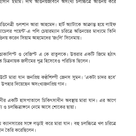
হাসান ইমাম। দীর্ঘ অভিনয়জীবনে অসংখ্য চলচ্চিত্রে অভিনয় করে
অভিনেত্রী গুলশান আরা আহমেদ। হার্ট অ্যাটাকে আক্রান্ত হয়ে লাইফ
ব্যাচেলর পয়েন্ট’-এ পলি চেয়ারম্যান চরিত্রে অভিনয়ের মাধ্যমে তিনি
অভিনয় করেন সিয়াম আহমেদের ‘জংলি’ সিনেমায়।
র ভোকালিস্ট ও বেজিস্ট এ কে রাতুলকে। উত্তরার একটি জিমে হঠাৎ
য়াত চিত্রনায়ক জসীমের পুত্র হিসেবেও পরিচিত ছিলেন।
উটে মারা যান জনপ্রিয় কণ্ঠশিল্পী জেনস সুমন। ‘একটা চাদর হবে’
ী উপহার দিয়েছেন অসংখ্যজনপ্রিয় গান।
ানীর একটি হাসপাতালে চিকিৎসাধীন অবস্থায় মারা যান। এর আগে
াট্য ও চলচ্চিত্রাঙ্গনে নেমে আসে শোকের ছায়া।
ে ক্যানসারের সঙ্গে লড়াই করে মারা যান। বহু চলচ্চিত্রে খল চরিত্রে
স্থান তৈরি করেছিলেন।