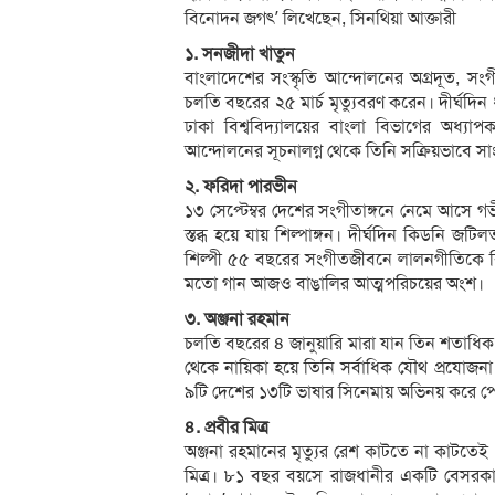
বিনোদন জগৎ’ লিখেছেন, সিনথিয়া আক্তারী
১. সনজীদা খাতুন
বাংলাদেশের সংস্কৃতি আন্দোলনের অগ্রদূত, সং
চলতি বছরের ২৫ মার্চ মৃত্যুবরণ করেন। দীর্ঘদ
ঢাকা বিশ্ববিদ্যালয়ের বাংলা বিভাগের অধ্যা
আন্দোলনের সূচনালগ্ন থেকে তিনি সক্রিয়ভাবে সাং
২. ফরিদা পারভীন
১৩ সেপ্টেম্বর দেশের সংগীতাঙ্গনে নেমে আসে গ
স্তব্ধ হয়ে যায় শিল্পাঙ্গন। দীর্ঘদিন কিডনি 
শিল্পী ৫৫ বছরের সংগীতজীবনে লালনগীতিকে বি
মতো গান আজও বাঙালির আত্মপরিচয়ের অংশ।
৩. অঞ্জনা রহমান
চলতি বছরের ৪ জানুয়ারি মারা যান তিন শতাধিক চল
থেকে নায়িকা হয়ে তিনি সর্বাধিক যৌথ প্রযোজনা
৯টি দেশের ১৩টি ভাষার সিনেমায় অভিনয় করে পেয়ে
৪. প্রবীর মিত্র
অঞ্জনা রহমানের মৃত্যুর রেশ কাটতে না কাটতেই 
মিত্র। ৮১ বছর বয়সে রাজধানীর একটি বেসরকারি