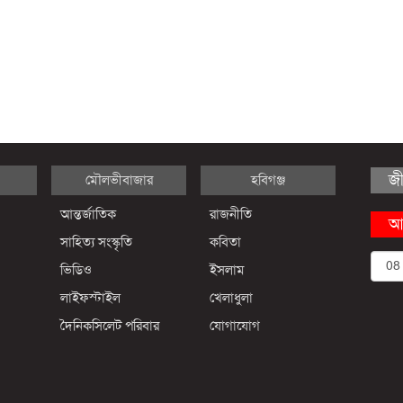
জ
মৌলভীবাজার
হবিগঞ্জ
আন্তর্জাতিক
রাজনীতি
আ
সাহিত্য সংস্কৃতি
কবিতা
ভিডিও
ইসলাম
লাইফস্টাইল
খেলাধুলা
দৈনিকসিলেট পরিবার
যোগাযোগ