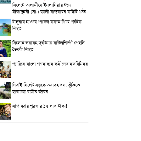
সিলেটে তালামীযে ইসলামিয়ার ঈদে
মীলাদুন্নবী (সা.) র‌্যালী বাস্তবায়ন কমিটি গঠন
টাঙ্গুয়ার হাওরে গোসল করতে গিয়ে পর্যটক
নিহত
সিলেটে ভয়াবহ দুর্ঘটনায় বাউলশিল্পী পেহলি
ভৈরবী নিহত
প্যারিসে বাংলা গণমাধ্যম কর্মীদের মতবিনিময়
দিরাই-সিলেট সড়কে ভয়াবহ ধস, ঝুঁকিতে
হাজারো যাত্রীর জীবন
সাপ ধরার পুরস্কার ১২ লাখ টাকা!