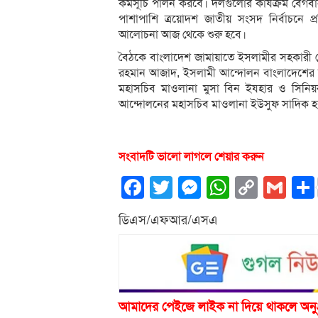
কর্মসূচি পালন করবে। দলগুলোর কার্যক্রম বেগ
পাশাপাশি ত্রয়োদশ জাতীয় সংসদ নির্বাচনে প্
আলোচনা আজ থেকে শুরু হবে।
বৈঠকে বাংলাদেশ জামায়াতে ইসলামীর সহকারী সে
রহমান আজাদ, ইসলামী আন্দোলন বাংলাদেশের ম
মহাসচিব মাওলানা মুসা বিন ইযহার ও সিন
আন্দোলনের মহাসচিব মাওলানা ইউসুফ সাদিক হক্কা
সংবাদটি ভালো লাগলে শেয়ার করুন
Facebook
Twitter
Messenger
WhatsA
Copy
Gm
Link
ডিএস/এফআর/এসএ
আমাদের পেইজে লাইক না দিয়ে থাকলে অনু