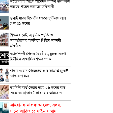
অস্ট্রেলিয়ায় আশ্রয় আবেদন বাতিল হলে কাজ
হারাতে পারেন হাজারো অভিবাসী
জুলাই মাসে সিলেটের সড়কে দুর্ঘটনায় প্রাণ
গেল ৩১ জনের
শিক্ষক সংকট, আধুনিক প্রযুক্তি ও
অবকাঠামোর ঘাটতিতে পিছিয়ে শতবর্ষী
প্রতিষ্ঠান
বাউলশিল্পী পেহলি ভৈরবীর মৃত্যুতে সিলেট
মিউজিক এসোসিয়েশনের শোক
শাল্লায় ৬ জন গেজেটেড ও ভাতাপ্রাপ্ত জুলাই
যোদ্ধার পরিচয়
ফ্যামিলি কার্ড দেয়ার নামে ২৬ জনের কাছ
থেকে ৭৮ হাজার টাকা নেয়ার অভিযোগ
আহবায়ক মারুফ আহমদ, সদস্য
সচিব আরিফ হোসাইন সামাদ