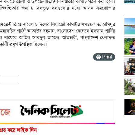
বান করতে জেলা ও উপজেলাভিত্তিক লিয়াজোঁ কমিটি গঠন করা হবে।
রতিদ্বন্দ্বিতার জন্য ৮ দলভুক্ত দলগুলোর মধ্যে আসন সমঝোতার
ক্রেটারি জেনারেল ৮ দলের লিয়াজোঁ কমিটির সমন্বয়ক ড. হামিদুর
হাসচিব গাজী আতাউর রহমান, বাংলাদেশ নেজামে ইসলাম পার্টির
িয়র নায়েবে আমির আবদুল মাজেদ আতহারী, বাংলাদেশ খেলাফত
নী প্রমুখ উপস্থিত ছিলেন।
🖨 Print
pp
ail
Share
গ্রহ করে লাইক দিন