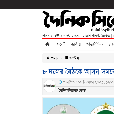
শনিবার
,
৮ই আগস্ট, ২০২৬
,
২৪শে শ্রাবণ, ১৪৩৩
| 
সিলেট
জাতীয়
আন্তর্জাতিক
রা
প্রচ্ছদ
জাতীয়
৮ দলের বৈঠকে আসন সমঝো
প্রকাশিত : ০৯ ডিসেম্বর ২০২৫, ১২:০
দৈনিকসিলেট ডেস্ক