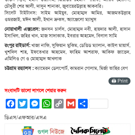
চৌধুরী শের আলী, দাসুন শানাকা, জুবায়েরউল্লাহ আকবরি।
সিলেট টাইটানস: সাইম আইয়ুব, মোহাম্মদ আমির, আজমতউল্লাহ
ওমরজাই, মঈন আলী, ইথান ব্রুকস, অ্যাঞ্জেলো ম্যাথুস
নোয়াখালী এক্সপ্রেস:
জনসন চার্লস, মোহাম্মদ নবী, হায়দার আলী, হাসান
ইসাখিল, জহির খান, মাজ সাদাকাত, ইবরার আহমেদ, বিলাল সামি
রংপুর রাইডার্স:
খাজা নাফি, সুফিয়ান মুকিম, ডেভিড ম্যালান, কাইল মায়ার্স,
খুশদিল শাহ, ইফতেখার আহমেদ, ফাহিম আশরাফ, আকিফ জাভেদ,
এমিলিও গে ও মোহাম্মদ আখলাক
চট্টগ্রাম রয়্যালস :
ক্যামেরন ডেলপোর্ট, কামরান গোলাম, মির্জা তাহির বেগ
🖨 Print
সংবাদটি ভালো লাগলে শেয়ার করুন
Facebook
Twitter
Messenger
WhatsApp
Copy
Gmail
Share
Link
ডিএস/এফআর/এসএ