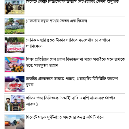
সিলেটে নেক্সট লিডার্সের‘ফাউন্ডার্স নেটওয়ার্কিং সেশন’ অনুষ্ঠিত
গ্লাসগোর সবুজ স্বপ্নের ভেতর এক বিকেল
দৈনিক মজুরি ৫০০ টাকার দাবিতে বড়লেখায় চা বাগানে
গণবিক্ষোভ
শিক্ষা প্রতিষ্ঠানে যেন কোন বিভাজন না থাকে সবাইকে মনে রাখতে
হবে: মাহফুজা হান্নান
চাকরির প্রলোভনে ভারতে পাচার, গুয়াহাটির রিফিউজি ক্যাম্পে
যুবক
ছড়িয়ে পড়া ভিডিওকে ‘এআই’ দাবি এমপি নাসেরের: গ্রেপ্তার
আরও ১
সিলেটে সড়ক দুর্ঘটনা: ৫ সদস্যের তদন্ত কমিটি গঠন