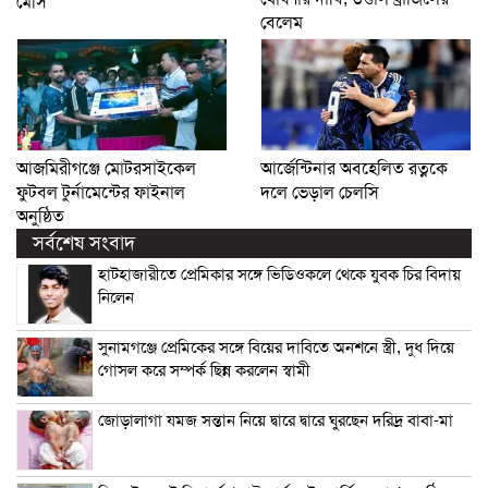
মেসি
বেলেম
আজমিরীগঞ্জে মোটরসাইকেল
আর্জেন্টিনার অবহেলিত রত্নকে
ফুটবল টুর্নামেন্টের ফাইনাল
দলে ভেড়াল চেলসি
অনুষ্ঠিত
সর্বশেষ সংবাদ
হাটহাজারীতে প্রেমিকার সঙ্গে ভিডিওকলে থেকে যুবক চির বিদায়
নিলেন
সুনামগঞ্জে প্রেমিকের সঙ্গে বিয়ের দাবিতে অনশনে স্ত্রী, দুধ দিয়ে
গোসল করে সম্পর্ক ছিন্ন করলেন স্বামী
জোড়ালাগা যমজ সন্তান নিয়ে দ্বারে দ্বারে ঘুরছেন দরিদ্র বাবা-মা