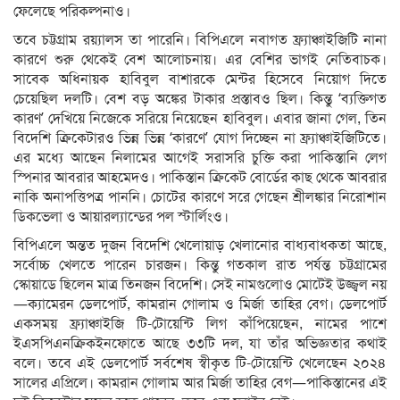
ফেলেছে পরিকল্পনাও।
তবে চট্টগ্রাম রয়্যালস তা পারেনি। বিপিএলে নবাগত ফ্র্যাঞ্চাইজিটি নানা
কারণে শুরু থেকেই বেশ আলোচনায়। এর বেশির ভাগই নেতিবাচক।
সাবেক অধিনায়ক হাবিবুল বাশারকে মেন্টর হিসেবে নিয়োগ দিতে
চেয়েছিল দলটি। বেশ বড় অঙ্কের টাকার প্রস্তাবও ছিল। কিন্তু ‘ব্যক্তিগত
কারণ’ দেখিয়ে নিজেকে সরিয়ে নিয়েছেন হাবিবুল। এবার জানা গেল, তিন
বিদেশি ক্রিকেটারও ভিন্ন ভিন্ন ‘কারণে’ যোগ দিচ্ছেন না ফ্র্যাঞ্চাইজিটিতে।
এর মধ্যে আছেন নিলামের আগেই সরাসরি চুক্তি করা পাকিস্তানি লেগ
স্পিনার আবরার আহমেদও। পাকিস্তান ক্রিকেট বোর্ডের কাছ থেকে আবরার
নাকি অনাপত্তিপত্র পাননি। চোটের কারণে সরে গেছেন শ্রীলঙ্কার নিরোশান
ডিকভেলা ও আয়ারল্যান্ডের পল স্টার্লিংও।
বিপিএলে অন্তত দুজন বিদেশি খেলোয়াড় খেলানোর বাধ্যবাধকতা আছে,
সর্বোচ্চ খেলতে পারেন চারজন। কিন্তু গতকাল রাত পর্যন্ত চট্টগ্রামের
স্কোয়াডে ছিলেন মাত্র তিনজন বিদেশি। সেই নামগুলোও মোটেই উজ্জ্বল নয়
—ক্যামেরন ডেলপোর্ট, কামরান গোলাম ও মির্জা তাহির বেগ। ডেলপোর্ট
একসময় ফ্র্যাঞ্চাইজি টি-টোয়েন্টি লিগ কাঁপিয়েছেন, নামের পাশে
ইএসপিএনক্রিকইনফোতে আছে ৩৩টি দল, যা তাঁর অভিজ্ঞতার কথাই
বলে। তবে এই ডেলপোর্ট সর্বশেষ স্বীকৃত টি-টোয়েন্টি খেলেছেন ২০২৪
সালের এপ্রিলে। কামরান গোলাম আর মির্জা তাহির বেগ—পাকিস্তানের এই