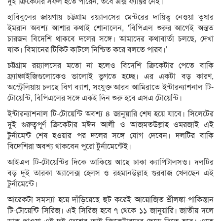
দুই ক্রিকেটার সফল হতে পারেন, তবে এক্স ফ্যাক্টর নেই।
হাবিবুলের জায়গায় চট্টগ্রাম রয়্যালসের মেন্টরের দায়িত্ব নেওয়া তুষার
ইমরান অবশ্য আশার কথাই শোনালেন, ‘বিপিএল শুরুর আগেই অন্তত
চারজন বিদেশি থাকবে দলের সঙ্গে। আমাদের কথাবার্তা চলছে, দেখা
যাক। বিমানের টিকিট কাটলে নিশ্চিত করে বলতে পারব।’
চট্টগ্রাম রয়্যালসের মতো না হলেও বিদেশি ক্রিকেটার পেতে বাকি
ফ্র্যাঞ্চাইজিগুলোকেও ভালোই ভুগতে হচ্ছে। এর একটা বড় কারণ,
অস্ট্রেলিয়ায় চলছে বিগ ব্যাশ, সংযুক্ত আরব আমিরাতে ইন্টারন্যাশনাল টি-
টোয়েন্টি, বিপিএলের সঙ্গে একই দিন শুরু হবে এসএ টোয়েন্টি।
ইন্টারন্যাশনাল টি-টোয়েন্টি অবশ্য ৪ জানুয়ারি শেষ হয়ে যাবে। সিলেটের
দুই গুরুত্বপূর্ণ ক্রিকেটার মঈন আলী ও আজমতউল্লাহ ওমরজাই এই
টুর্নামেন্ট শেষ হওয়ার পর দলের সঙ্গে যোগ দেবেন। দলটির বাকি
বিদেশিরা অবশ্য থাকবেন পুরো টুর্নামেন্টেই।
আইএল টি-টোয়েন্টির দিকে তাকিয়ে আছে ঢাকা ক্যাপিটালসও। দলটির
বড় দুই তারকা অ্যালেক্স হেলস ও রহমানউল্লাহ গুরবাজ খেলছেন এই
টুর্নামেন্টে।
আরেকটা সমস্যা হয়ে দাঁড়িয়েছে হুট করেই আয়োজিত শ্রীলঙ্কা-পাকিস্তান
টি-টোয়েন্টি সিরিজ। এই সিরিজ হবে ৭ থেকে ১১ জানুয়ারি। জাতীয় দলে