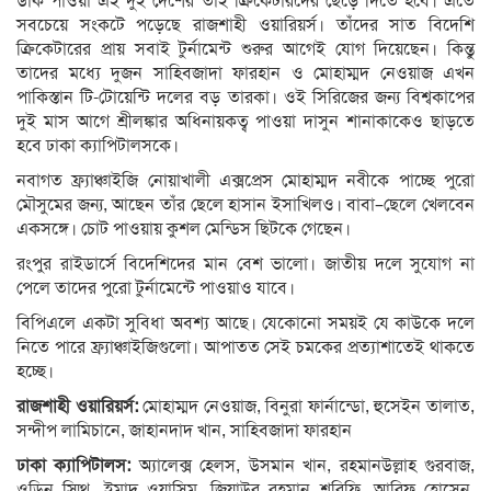
ডাক পাওয়া এই দুই দেশের তাই ক্রিকেটারদের ছেড়ে দিতে হবে। এতে
সবচেয়ে সংকটে পড়েছে রাজশাহী ওয়ারিয়র্স। তাঁদের সাত বিদেশি
ক্রিকেটারের প্রায় সবাই টুর্নামেন্ট শুরুর আগেই যোগ দিয়েছেন। কিন্তু
তাদের মধ্যে দুজন সাহিবজাদা ফারহান ও মোহাম্মদ নেওয়াজ এখন
পাকিস্তান টি-টোয়েন্টি দলের বড় তারকা। ওই সিরিজের জন্য বিশ্বকাপের
দুই মাস আগে শ্রীলঙ্কার অধিনায়কত্ব পাওয়া দাসুন শানাকাকেও ছাড়তে
হবে ঢাকা ক্যাপিটালসকে।
নবাগত ফ্র্যাঞ্চাইজি নোয়াখালী এক্সপ্রেস মোহাম্মদ নবীকে পাচ্ছে পুরো
মৌসুমের জন্য, আছেন তাঁর ছেলে হাসান ইসাখিলও। বাবা–ছেলে খেলবেন
একসঙ্গে। চোট পাওয়ায় কুশল মেন্ডিস ছিটকে গেছেন।
রংপুর রাইডার্সে বিদেশিদের মান বেশ ভালো। জাতীয় দলে সুযোগ না
পেলে তাদের পুরো টুর্নামেন্টে পাওয়াও যাবে।
বিপিএলে একটা সুবিধা অবশ্য আছে। যেকোনো সময়ই যে কাউকে দলে
নিতে পারে ফ্র্যাঞ্চাইজিগুলো। আপাতত সেই চমকের প্রত্যাশাতেই থাকতে
হচ্ছে।
রাজশাহী ওয়ারিয়র্স:
মোহাম্মদ নেওয়াজ, বিনুরা ফার্নান্ডো, হুসেইন তালাত,
সন্দীপ লামিচানে, জাহানদাদ খান, সাহিবজাদা ফারহান
ঢাকা ক্যাপিটালস:
অ্যালেক্স হেলস, উসমান খান, রহমানউল্লাহ গুরবাজ,
ওডিন স্মিথ, ইমাদ ওয়াসিম, জিয়াউর রহমান শরিফি, আরিফ হোসেন,