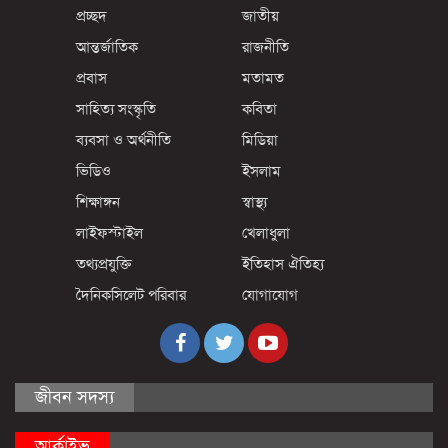
প্রচ্ছদ
জাতীয়
আন্তর্জাতিক
রাজনীতি
প্রবাস
মতামত
সাহিত্য সংস্কৃতি
কবিতা
ব্যবসা ও অর্থনীতি
মিডিয়া
ভিডিও
ইসলাম
শিক্ষাঙ্গন
স্বাস্থ্য
লাইফস্টাইল
খেলাধুলা
তথ্যপ্রযুক্তি
ইতিহাস ঐতিহ্য
দৈনিকসিলেট পরিবার
যোগাযোগ
জীবন সদস্য
আর্কাইভ