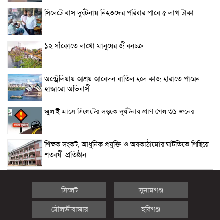
সিলেটে বাস দুর্ঘটনায় নিহতদের পরিবার পাবে ৫ লাখ টাকা
১২ সাঁকোতে লাখো মানুষের জীবনচক্র
অস্ট্রেলিয়ায় আশ্রয় আবেদন বাতিল হলে কাজ হারাতে পারেন
হাজারো অভিবাসী
জুলাই মাসে সিলেটের সড়কে দুর্ঘটনায় প্রাণ গেল ৩১ জনের
শিক্ষক সংকট, আধুনিক প্রযুক্তি ও অবকাঠামোর ঘাটতিতে পিছিয়ে
শতবর্ষী প্রতিষ্ঠান
সিলেট
সুনামগঞ্জ
মৌলভীবাজার
হবিগঞ্জ