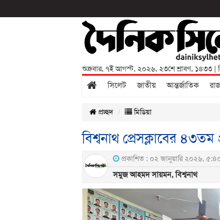
শুক্রবার
,
৭ই আগস্ট, ২০২৬
,
২৩শে শ্রাবণ, ১৪৩৩
| 
সিলেট
জাতীয়
আন্তর্জাতিক
রা
প্রচ্ছদ
মিডিয়া
বিশ্বনাথ প্রেসক্লাবের ৪৩তম প
প্রকাশিত : ০২ জানুয়ারি ২০২৬, ৫:৪০
সমুজ আহমদ সায়মন, বিশ্বনাথ