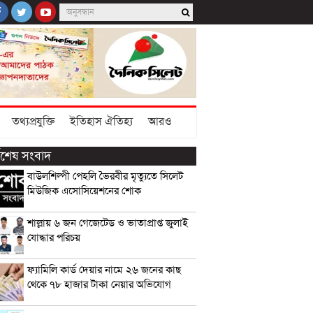
তথ্যপ্রযুক্তি
ইতিহাস ঐতিহ্য
আরও
্বশেষ সংবাদ
বাউলশিল্পী পেহলি ভৈরবীর মৃত্যুতে সিলেট
মিউজিক এসোসিয়েশনের শোক
শাল্লায় ৬ জন গেজেটেড ও ভাতাপ্রাপ্ত জুলাই
যোদ্ধার পরিচয়
ফ্যামিলি কার্ড দেয়ার নামে ২৬ জনের কাছ
থেকে ৭৮ হাজার টাকা নেয়ার অভিযোগ