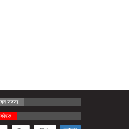
ীবন সদস্য
র্কাইভ