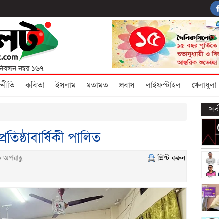
নিবন্ধন নম্বর ১৬৭
জনীতি
কবিতা
ইসলাম
মতামত
প্রবাস
লাইফস্টাইল
খেলাধুলা
সর
্রতিষ্ঠাবার্ষিকী পালিত
 অপরাহ্ণ
প্রিন্ট করুন