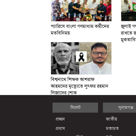
প্যারিসে বাংলা গণমাধ্যম কর্মীদের
জুলাই গণ
মতবিনিময়
রাখতে জ
মুকতাবি
বিশ্বনাথে শিক্ষক আশরাফ
আহমদের মৃত্যুেতে লুৎফর রহমান
লিজাদের শোক
সিলেট
সুনামগঞ্জ
প্রচ্ছদ
জাতীয়
প্রবাস
মতামত