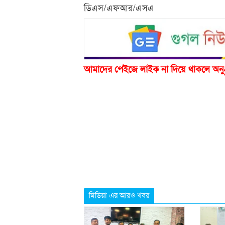
Link
ডিএস/এফআর/এসএ
আমাদের পেইজে লাইক না দিয়ে থাকলে অনু
মিডিয়া এর আরও খবর