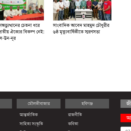
অভ্যুত্থানের চেতনা ধরে
সাংবাদিক আবেদ মাহমুদ চৌধুরীর
াতীয় ঐক্যের বিকল্প নেই:
৬ষ্ঠ মৃত্যুবার্ষিকীতে স্মরণসভা
স-উন-নূর
জ
মৌলভীবাজার
হবিগঞ্জ
আন্তর্জাতিক
রাজনীতি
আ
সাহিত্য সংস্কৃতি
কবিতা