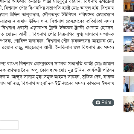
ানার অফিসার ইনচার্জ গাজী মাহবুবুর রহমান, বিশ্বনাথ উপজেলা
কী, বিশ্বনাথ পৌর বিএনপির সভাপতি হাজী মোঃ আব্দুল হা‌ই, বিশ্বনাথ
দয়াল উদ্দিন তালুকদার, দৌলতপুর ইউনিয়ন পরিষদের চেয়ারম্যান
যান এমাদ উদ্দিন খান, বিশ্বনাথ প্রেসক্লাবের প্রতিষ্ঠাতা সদস্য
িশ্বনাথ প্রবাসী এডুকেশন ট্রাস্ট ইউকের ট্রাস্টী গোলাম হোসেন,
পতি মোছন আলী , বিশ্বনাথ পৌর বিএনপির যুগ্ম সাধারণ সম্পাদক
ম্পাদক, গোবিন্দ মালাকার, বিশ্বনাথ পৌর কৃষকদলের আহ্বায়ক মোঃ
ুর রহমান রাজু, শাহজাহান আলী, ইনকিলাব মঞ্চ বিশ্বনাথ এর সদস্য
ক্তব্য রাখেন বিশ্বনাথ প্রেসক্লাবের সাবেক সভাপতি কাজী মোঃ জামাল
 প্রণন্জয় বৈদ্য অপু, কোষাধ্যক্ষ মোঃ নুর উদ্দিন, কার্যকরী পরিষদ
ইসলাম, আব্দুস সালাম মুন্না,সমুজ আহমদ সায়মন, সুজিত দেব, ফারুক
ম সাব্বির, বিশ্বনাথ সাংবাদিক ইউনিয়নের সদস্য কামরুল ইসলাম
🖨 Print
pp
ail
Share