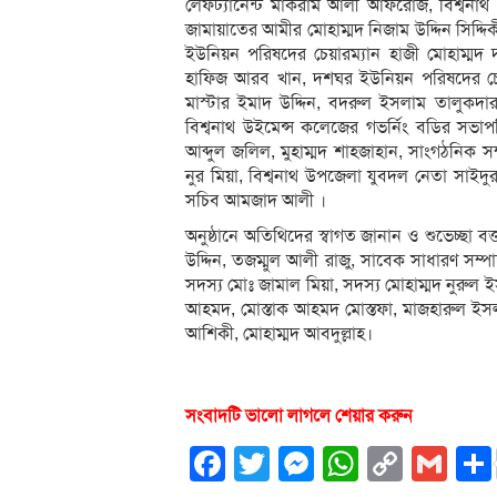
লেফট্যানেন্ট মাকরাম আলী আফরোজ, বিশ্বনাথ থ
জামায়াতের আমীর মোহাম্মদ নিজাম উদ্দিন সিদ্দি
ইউনিয়ন পরিষদের চেয়ারম্যান হাজী মোহাম্মদ 
হাফিজ আরব খান, দশঘর ইউনিয়ন পরিষদের চেয়ারম্
মাস্টার ইমাদ উদ্দিন, বদরুল ইসলাম তালুকদার,ব
বিশ্বনাথ উইমেন্স কলেজের গভর্নিং বডির সভা
আব্দুল জলিল, মুহাম্মদ শাহজাহান, সাংগঠনিক স
নুর মিয়া, বিশ্বনাথ উপজেলা যুবদল নেতা সাইদ
সচিব আমজাদ আলী ।
অনুষ্ঠানে অতিথিদের স্বাগত জানান ও শুভেচ্ছা ব
উদ্দিন, তজম্মুল আলী রাজু, সাবেক সাধারণ সম্পাদক
সদস্য মোঃ জামাল মিয়া, সদস্য মোহাম্মদ নুরুল 
আহমদ, মোস্তাক আহমদ মোস্তফা, মাজহারুল ইসলা
আশিকী, মোহাম্মদ আবদুল্লাহ।
সংবাদটি ভালো লাগলে শেয়ার করুন
Facebook
Twitter
Messenger
WhatsA
Copy
Gm