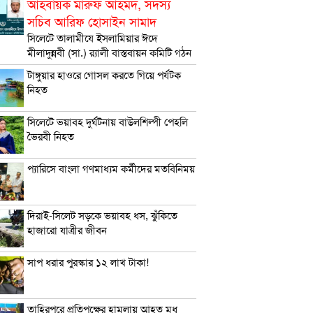
আহবায়ক মারুফ আহমদ, সদস্য
সচিব আরিফ হোসাইন সামাদ
সিলেটে তালামীযে ইসলামিয়ার ঈদে
মীলাদুন্নবী (সা.) র‌্যালী বাস্তবায়ন কমিটি গঠন
টাঙ্গুয়ার হাওরে গোসল করতে গিয়ে পর্যটক
নিহত
সিলেটে ভয়াবহ দুর্ঘটনায় বাউলশিল্পী পেহলি
ভৈরবী নিহত
প্যারিসে বাংলা গণমাধ্যম কর্মীদের মতবিনিময়
দিরাই-সিলেট সড়কে ভয়াবহ ধস, ঝুঁকিতে
হাজারো যাত্রীর জীবন
সাপ ধরার পুরস্কার ১২ লাখ টাকা!
তাহিরপুরে প্রতিপক্ষের হামলায় আহত মধু