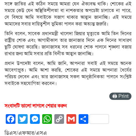
সঙ্গে জাতির এই কঠিন সময়ে আমরা যেন ঐক্যবদ্ধ থাকি। শোকের এই
সময়ে কেউ যেন অস্থিতিশীলতা বা নাশকতার অপচেষ্টা চালাতে না পারে,
সে বিষয়ে আমি সবাইকে সজাগ থাকার আহ্বান জানাচ্ছি। এই সময়ে
আমাদের সবার দায়িত্বশীল ভূমিকা পালন করা অত্যন্ত জরুরি।
তিনি বলেন, সাবেক প্রধানমন্ত্রী খালেদা জিয়ার মৃত্যুতে আমি তিন দিনের
রাষ্ট্রীয় শোক এবং আগামীকাল তার জানাজার দিনে এক দিনের সাধারণ
ছুটি ঘোষণা করেছি। জানাজাসহ সব ধরনের শোক পালনে শৃঙ্খলা বজায়
রাখার জন্য আমি সবার প্রতি বিনীত আহ্বান জানাচ্ছি।
প্রধান উপদেষ্টা বলেন, আমি জানি, আপনারা সবাই এই সময়ে অনেক
আবেগাপ্লুত। আমি আশা করছি, শোকের এই সময়ে আপনারা ধৈর্যের
পরিচয় দেবেন এবং তার জানাজাসহ সকল আনুষ্ঠানিকতা পালনে সংশ্লিষ্ট
সবাইকে সহযোগিতা করবেন।
🖨 Print
সংবাদটি ভালো লাগলে শেয়ার করুন
Facebook
Twitter
Messenger
WhatsApp
Copy
Gmail
Share
Link
ডিএস/এফআর/এসএ