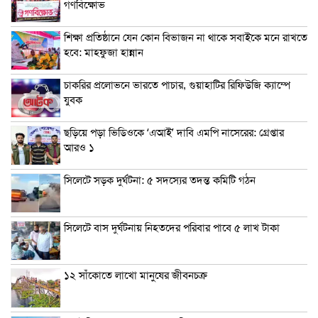
গণবিক্ষোভ
শিক্ষা প্রতিষ্ঠানে যেন কোন বিভাজন না থাকে সবাইকে মনে রাখতে
হবে: মাহফুজা হান্নান
চাকরির প্রলোভনে ভারতে পাচার, গুয়াহাটির রিফিউজি ক্যাম্পে
যুবক
ছড়িয়ে পড়া ভিডিওকে ‘এআই’ দাবি এমপি নাসেরের: গ্রেপ্তার
আরও ১
সিলেটে সড়ক দুর্ঘটনা: ৫ সদস্যের তদন্ত কমিটি গঠন
সিলেটে বাস দুর্ঘটনায় নিহতদের পরিবার পাবে ৫ লাখ টাকা
১২ সাঁকোতে লাখো মানুষের জীবনচক্র