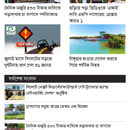
দৈনিক মজুরি ৫০০ টাকার দাবিতে
ছড়িয়ে পড়া ভিডিওকে ‘এআই’
বড়লেখায় চা বাগানে গণবিক্ষোভ
দাবি এমপি নাসেরের: গ্রেপ্তার
আরও ১
জুলাই মাসে সিলেটের সড়কে
টাঙ্গুয়ার হাওরে গোসল করতে
দুর্ঘটনায় প্রাণ গেল ৩১ জনের
গিয়ে পর্যটক নিহত
সর্বশেষ সংবাদ
সিলেটে নেক্সট লিডার্সের‘ফাউন্ডার্স গেট-টুগেদার অ্যান্ড
নেটওয়ার্কিং সেশন’ অনুষ্ঠিত
গ্লাসগোর সবুজ স্বপ্নের ভেতর এক বিকেল
দৈনিক মজুরি ৫০০ টাকার দাবিতে বড়লেখায় চা বাগানে