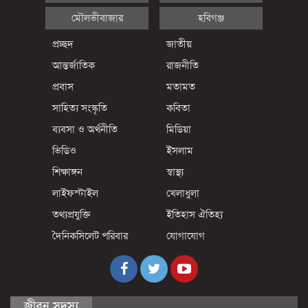
মৌলভীবাজার
হবিগঞ্জ
প্রচ্ছদ
জাতীয়
আন্তর্জাতিক
রাজনীতি
প্রবাস
মতামত
সাহিত্য সংস্কৃতি
কবিতা
ব্যবসা ও অর্থনীতি
মিডিয়া
ভিডিও
ইসলাম
শিক্ষাঙ্গন
স্বাস্থ্য
লাইফস্টাইল
খেলাধুলা
তথ্যপ্রযুক্তি
ইতিহাস ঐতিহ্য
দৈনিকসিলেট পরিবার
যোগাযোগ
জীবন সদস্য