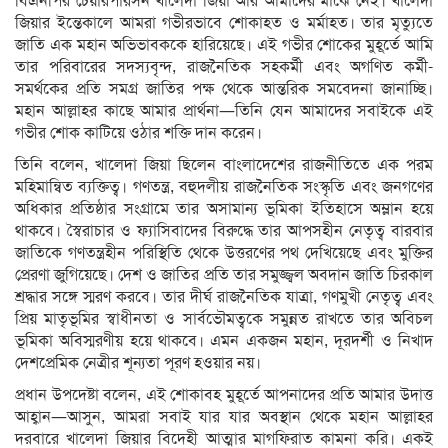
বিএনপির চেয়ারপারসন খালেদা জিয়া আর আমাদের মাঝে নেই। খালেদা
জিয়ার ইন্তেকালে আমরা গভীরভাবে শোকাহত ও মর্মাহত। তার মৃত্যুতে
জাতি এক মহান অভিভাবককে হারিয়েছে। এই গভীর শোকের মুহূর্তে আমি
তার পরিবারের সদস্যবৃন্দ, রাজনৈতিক সহকর্মী এবং অগণিত কর্মী-
সমর্থকের প্রতি সমগ্র জাতির পক্ষ থেকে আন্তরিক সমবেদনা জানাচ্ছি।
মহান আল্লাহর কাছে আমার প্রার্থনা—তিনি যেন আমাদের সবাইকে এই
গভীর শোক কাটিয়ে ওঠার শক্তি দান করেন।
তিনি বলেন, খালেদা জিয়া ছিলেন বাংলাদেশের রাজনীতিতে এক পরম
মহিমান্বিত ব্যক্তিত্ব। গণতন্ত্র, বহুদলীয় রাজনৈতিক সংস্কৃতি এবং জনগণের
অধিকার প্রতিষ্ঠার সংগ্রামে তার অসামান্য ভূমিকা ইতিহাসে অম্লান হয়ে
থাকবে। স্বৈরাচার ও ফ্যাসিবাদের বিরুদ্ধে তার আপসহীন নেতৃত্ব বারবার
জাতিকে গণতন্ত্রহীন পরিস্থিতি থেকে উত্তরণের পথ দেখিয়েছে এবং মুক্তির
প্রেরণা জুগিয়েছে। দেশ ও জাতির প্রতি তার সমুজ্জ্বল অবদান জাতি চিরকাল
শ্রদ্ধার সঙ্গে স্মরণ করবে। তার দীর্ঘ রাজনৈতিক যাত্রা, গণমুখী নেতৃত্ব এবং
প্রিয় মাতৃভূমির স্বাধীনতা ও সার্বভৌমত্বকে সমুন্নত রাখতে তার অবিচল
ভূমিকা অবিস্মরণীয় হয়ে থাকবে। এমন একজন মহান, দূরদর্শী ও নিখাদ
দেশপ্রেমিক নেত্রীর শূন্যতা পূরণ হওয়ার নয়।
প্রধান উপদেষ্টা বলেন, এই শোকাবহ মুহূর্তে আপনাদের প্রতি আমার উদাত্ত
আহ্বান—আসুন, আমরা সবাই যার যার অবস্থান থেকে মহান আল্লাহর
দরবারে খালেদা জিয়ার বিদেহী আত্মার মাগফিরাত কামনা করি। একই