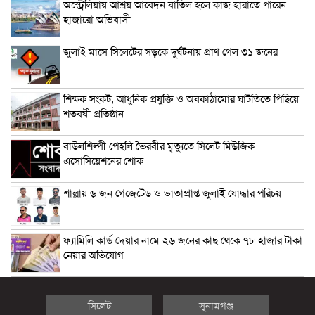
অস্ট্রেলিয়ায় আশ্রয় আবেদন বাতিল হলে কাজ হারাতে পারেন
হাজারো অভিবাসী
জুলাই মাসে সিলেটের সড়কে দুর্ঘটনায় প্রাণ গেল ৩১ জনের
শিক্ষক সংকট, আধুনিক প্রযুক্তি ও অবকাঠামোর ঘাটতিতে পিছিয়ে
শতবর্ষী প্রতিষ্ঠান
বাউলশিল্পী পেহলি ভৈরবীর মৃত্যুতে সিলেট মিউজিক
এসোসিয়েশনের শোক
শাল্লায় ৬ জন গেজেটেড ও ভাতাপ্রাপ্ত জুলাই যোদ্ধার পরিচয়
ফ্যামিলি কার্ড দেয়ার নামে ২৬ জনের কাছ থেকে ৭৮ হাজার টাকা
নেয়ার অভিযোগ
সিলেট
সুনামগঞ্জ