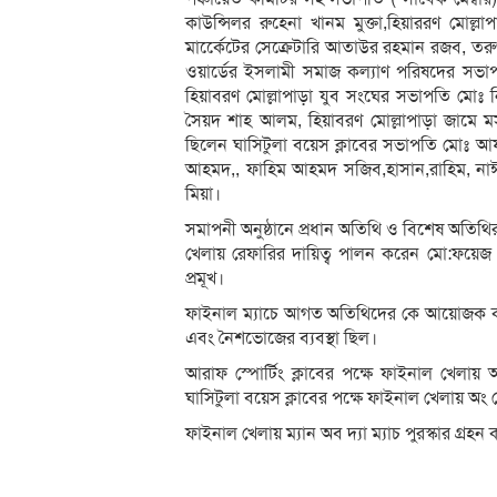
কাউন্সিলর রুহেনা খানম মুক্তা,হিয়াররণ মোল্ল
মার্কেেটের সেক্রেটারি আতাউর রহমান রজব, 
ওয়ার্ডের ইসলামী সমাজ কল‍্যাণ পরিষদের সভা
হিয়াবরণ মোল্লাপাড়া যুব সংঘের সভাপতি মোঃ নি
সৈয়দ শাহ আলম, হিয়াবরণ মোল্লাপাড়া জামে 
ছিলেন ঘাসিটুলা বয়েস ক্লাবের সভাপতি মো
আহমদ,, ফাহিম আহমদ সজিব,হাসান,রাহিম, নাঈম
মিয়া।
সমাপনী অনুষ্ঠানে প্রধান অতিথি ও বিশেষ অতিথ
খেলায় রেফারির দায়িত্ব পালন করেন মো:ফয়েজ
প্রমূখ।
ফাইনাল ম‍্যাচে আগত অতিথিদের কে আয়োজক কমিটি
এবং নৈশভোজের ব‍্যবস্থা ছিল।
আরাফ স্পোর্টিং ক্লাবের পক্ষে ফাইনাল খেলায়
ঘাসিটুলা বয়েস ক্লাবের পক্ষে ফাইনাল খেলায় অং
ফাইনাল খেলায় ম‍্যান অব দ‍্যা ম‍্যাচ পুরস্কার গ্