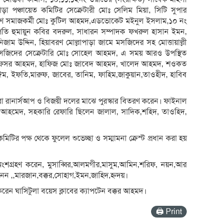
াপাড়া পঞ্চায়েত কমিটির সেক্রেটারী মোঃ সেলিম মিয়া, সিটি সুপার
তরুণ সমাজকর্মী মোঃ কুটিল আহমদ,এডভোকেট মইনুল ইসলাম,১০ নং
পতি হুমায়ুন কবির বদরুল, সাধারন সম্পাদক ফখরুল হাসান ইমন,
জাম উদ্দিন, হিয়াবরণ মোল্লাপাড়া জামে মসজিদের সহ মোত্তায়াল্লী
মসজিদের সেক্রেটারি মোঃ সোহেল আহমদ, এ সময় আরও উপস্থিত
ঃ আফসর আহমদ, হাফিজ মোঃ জাবেদ আহমদ, খালেদ আহমদ, শওকত
, ইফতি,মারুফ, জাবের, তানিম, ফাহিম,জাকুয়ান,তাওহীদ, হাবিব
িরা রানার্সআপ ও বিজয়ী দলের মাঝে পুরস্কার বিতরণ করেন। ফাইনাল
 আহমেদ, সহকারি রেফারি ছিলেন জালাল, সাদিক,শহিদ, তাওহিদ,
র পক্ষ থেকে ফুলেল শুভেচ্ছা ও সম্মামনা ক্রেস্ট প্রধান করা হয়
 অংশগ্রহণ করেন, মুসাব্বির,আলমগীর,মাসুম,আমিন,শরিফ, নয়ন,আর
 নেন ,,মারজান,বক্কর,সোহাগ,ইমন,জাহিদ,হ্নদয়।
রহন করেন ঘাসিটুলা বয়েস ক্লাবের ক‍্যাপটেন বক্কর আহমদ।
🖨 Print