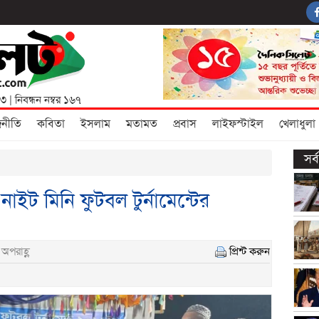
৩৩
| নিবন্ধন নম্বর ১৬৭
জনীতি
কবিতা
ইসলাম
মতামত
প্রবাস
লাইফস্টাইল
খেলাধুলা
সর
 নাইট মিনি ফুটবল টুর্নামেন্টের
অপরাহ্ণ
প্রিন্ট করুন