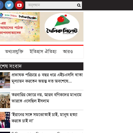
তথ্যপ্রযুক্তি
ইতিহাস ঐতিহ্য
আরও
্বশেষ সংবাদ
প্রভাষক পরিচয়ে ৪ বছর ধরে এইচএসসি খাতা
মূল্যায়ন করতেন জয়ন্ত দত্ত অবশেষে…
তরবারির জোরে নয়, আরব বণিকদের মাধ্যমে
ভারতে এসেছিল ইসলাম
‘ইরানের সঙ্গে সমঝোতাই চাই, মানুষ হত্যা
করতে চাই না’