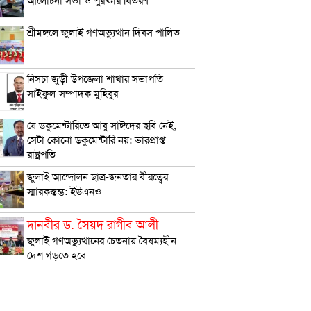
আলোচনা সভা ও পুরষ্কার বিতরণ
শ্রীমঙ্গলে জুলাই গণঅভ্যুত্থান দিবস পালিত
নিসচা জুড়ী উপজেলা শাখার সভাপতি
সাইফুল-সম্পাদক মুহিবুর
যে ডকুমেন্টারিতে আবু সাঈদের ছবি নেই,
সেটা কোনো ডকুমেন্টারি নয়: ভারপ্রাপ্ত
রাষ্ট্রপতি
জুলাই আন্দোলন ছাত্র-জনতার বীরত্বের
স্মারকস্তম্ভ: ইউএনও
দানবীর ড. সৈয়দ রাগীব আলী
জুলাই গণঅভ‍্যুত্থানের চেতনায় বৈষম্যহীন
দেশ গড়তে হবে