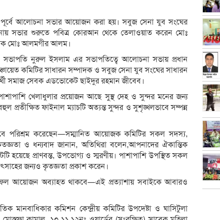
নের পূর্বে আলোচনা সভার আয়োজন করা হয়। সবুজ সেনা যুব সংঘের
নায় সভার শুরুতে পবিত্র কোরআন থেকে তেলাওয়াত করেন মোঃ
বাদিক মোঃ আলমগীর আলম।
ির সভাপতি নুরুল ইসলাম এর সভাপতিত্বে আলোচনা সভায় প্রধান
ঞ্চায়েত কমিটির সাধারন সম্পাদক ও সবুজ সেনা যুব সংঘের সাধারন
প্রার্থী সমাজ সেবক এডভোকেট ছাইদুর রহমান জীবেব।
পাশাপাশি খেলাধুলার প্রয়োজন আছে সুস্থ দেহ ও সুন্দর মনের জন্য
প্রতীক্ষিত ফাইনাল ম্যাচটি অত্যন্ত সুন্দর ও সুশৃঙ্খলভাবে সম্পন্ন
ে পরিশ্রম করেছেন—সম্মানিত আয়োজক কমিটির সকল সদস্য,
িক কৃতজ্ঞতা ও ধন্যবাদ জানান, অতিথিরা বলেন,আপনাদের ঐকান্তিক
মেন্টটি হয়েছে প্রাণবন্ত, উপভোগ্য ও স্মরণীয়। পাশাপাশি উপস্থিত সকল
ৎসাহের জন্যও কৃতজ্ঞতা প্রকাশ করেন।
ফল আয়োজন অব্যাহত থাকবে—এই প্রত্যাশায় সবাইকে আবারও
াতিক মানবাধিকার কমিশন কেন্দ্রীয় কমিটির উপদেষ্টা ও ঘাসিটুলা
 মোস্তফা কামাল, ১০,১১,১২নং ওয়ার্ডের (সংরক্ষিত) সাবেক মহিলা