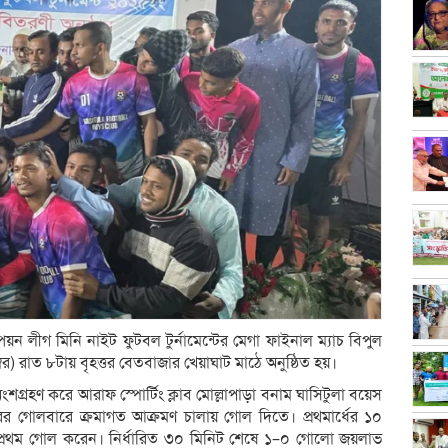
পিয়ন লীগ মিনি নাইট ফুটবল টুর্নামেন্টের মেগা ফাইনাল ম‍্যাচ বিপুল
্বর) রাত ৮টায় বৃহত্তর বেতবাজার খেয়াঘাট মাঠে অনুষ্ঠিত হয়।
শগ্রহণ করে আরাফ স্পোর্টিং ক্লাব মোল্লাপাড়া বনাম ঘাসিটুলা বয়েস
র গোলবারে ক্রমাগত আক্রমণ চালায় গোল দিতে। প্রথমার্ধের ১০
র প্রথম গোল করেন। নির্ধারিত ৩০ মিনিট শেষে ১–০ গোলো জয়লাভ