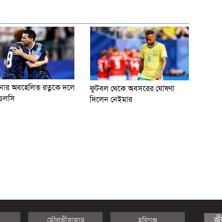
টিনার অবহেলিত রত্নকে দলে
ফুটবল থেকে অবসরের ঘোষণা
চেলসি
দিলেন নেইমার
জ
মৌলভীবাজার
হবিগঞ্জ