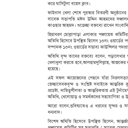
করে ঘাসিটুলা বয়েস ক্লাব।
ফাইনাল খেলা শেষে পুরস্কার বিতরণী অনুষ্ঠা
সাবেক সভাপতি মঈন উদ্দিন আহমদের সঞ্চাল
কাওছার আহমদ। শুভেচ্ছা বক্তব্যে রাখেন সাং
হিয়াবরণ মোল্লাপাড়া এলাকার পঞ্চায়েত কমিট
অতিথি হিসেবে উপস্থিত ছিলেন ১০নং ওয়ার্ডের প
সম্পাদক ১০নং ওয়ার্ডের সম্ভাব্য কাউন্সিলর পদ
অতিথি বৃন্দ তাদের বক্তব্যে বলেন, পড়ালেখার 
খেলাধুলা করতে হবে,আলহামদুলিল্লাহ, আজকের বহুল 
হয়েছে।
এই সফল আয়োজনের পেছনে যাঁরা নিরলসভাব
স্বেচ্ছাসেবকবৃন্দ ও সংশ্লিষ্ট সবাইকে আন্তর
প্রচেষ্টা, দায়িত্বশীলতা ও আন্তরিকতায় এই টুর্না
অতিথি, খেলোয়াড় ও সমর্থকদের সহযোগিতা ও উ
আরো বলেন,ভবিষ্যতেও এ ধরনের সুন্দর ও স
ধন্যবাদ।
বিশেষ অথিতি হিসেবে উপস্থিত ছিলেন, আন্তর্জ
পঞ্চায়েত কমিটির সহ সভাপতি ( সাবেক মেম্বার)