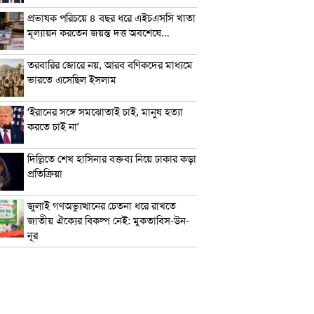
প্রভাষক পরিচয়ে ৪ বছর ধরে এইচএসসি খাতা
মূল্যায়ন করতেন জয়ন্ত দত্ত অবশেষে…
তরবারির জোরে নয়, আরব বণিকদের মাধ্যমে
ভারতে এসেছিল ইসলাম
‘ইরানের সঙ্গে সমঝোতাই চাই, মানুষ হত্যা
করতে চাই না’
দিল্লিতে শেখ হাসিনার বক্তব্য নিয়ে ঢাকার কড়া
প্রতিক্রিয়া
জুলাই গণঅভ্যুত্থানের চেতনা ধরে রাখতে
জাতীয় ঐক্যের বিকল্প নেই: মুকতাবিস-উন-
নূর