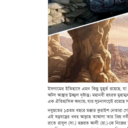
ইসলামের ইতিহাসে এমন কিছু মুহূর্ত রয়েছে, যা
অটল আস্থার উজ্জ্বল দৃষ্টান্ত। মহানবী হযরত মুহা
এক ঐতিহাসিক অধ্যায়, যার সূচনালগ্নেই রয়েছে সা
নবুয়তের ১৩তম বছরে মক্কার কুরাইশ নেতারা গোপ
এই ষড়যন্ত্রের খবর আল্লাহ তাআলা তার প্রিয় 
রাতে রাসুল (সা.) হজরত আলী (রা.)-কে নিজের ব