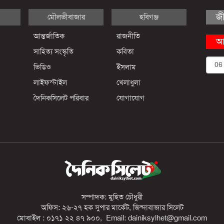
জ
মৌলভীবাজার
হবিগঞ্জ
আন্তর্জাতিক
রাজনীতি
আ
সাহিত্য সংস্কৃতি
কবিতা
ভিডিও
ইসলাম
লাইফস্টাইল
খেলাধুলা
দৈনিকসিলেট পরিবার
যোগাযোগ
সম্পাদক: মুহিত চৌধুরী
অফিস: ২৬-২৭ হক সুপার মার্কেট, জিন্দাবাজার সিলেট
মোবাইল : ০১৭১ ২২ ৪৭ ৯০০, Email: dainiksylhet@gmail.com