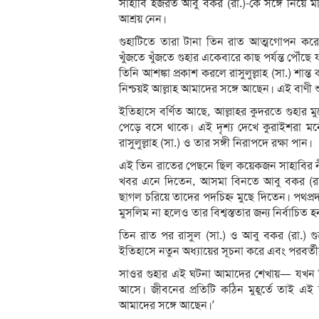
সাহাবি হজরত আবু বকর (রা.)-কে সঙ্গে নিয়ে ম
আশ্রয় নেন।
গুহাটিতে তারা টানা তিন রাত আত্মগোপন করে
খুঁজতে খুঁজতে গুহার একেবারে কাছ পর্যন্ত পৌঁছে
তিনি আশঙ্কা প্রকাশ করলে রাসুলুল্লাহ (সা.) শান্ত 
নিশ্চয়ই আল্লাহ আমাদের সঙ্গে আছেন। এই বাণী শুধ
ইতিহাসে বর্ণিত আছে, আল্লাহর কুদরতে গুহার
পেড়ে বসে থাকে। এই দৃশ্য দেখে কুরাইশরা মন
রাসুলুল্লাহ (সা.) ও তার সঙ্গী নিরাপদে রক্ষা পান।
এই তিন রাতের পেছনে ছিল কয়েকজন সাহাবির নীরব ক
খবর এনে দিতেন, আসমা বিনতে আবু বকর (রা.
ছাগল চরিয়ে তাদের পদচিহ্ন মুছে দিতেন। পথপ্র
মুসলিম না হলেও তার বিশ্বস্ততার জন্য নির্বাচিত 
তিন রাত পর রাসুল (সা.) ও আবু বকর (রা.) গ
ইতিহাসে নতুন অধ্যায়ের সূচনা করে এবং পরবর্তী
সাওর গুহার এই ঘটনা আমাদের শেখায়— যখন বিশ্বা
আসে। জীবনের প্রতিটি কঠিন মুহূর্তে তাই এই
আমাদের সঙ্গে আছেন।’