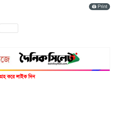
🖨 Print
pp
ail
Share
গ্রহ করে লাইক দিন