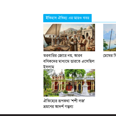
ইতিহাস ঐতিহ্য এর আরও খবর
তরবারির জোরে নয়, আরব
মেঘের স
বণিকদের মাধ্যমে ভারতে এসেছিল
ইসলাম
ঐতিহ্যের রূপকথা ‘শশী লজ’
ভ্রমণের আদর্শ গন্তব্য