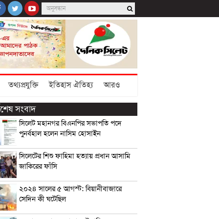
তথ্যপ্রযুক্তি
ইতিহাস ঐতিহ্য
আরও
্বশেষ সংবাদ
সিলেট মহানগর বিএনপির সভাপতি পদে
পুনর্বহাল হলেন নাসিম হোসাইন
সিলেটের শিশু ফাহিমা হত্যায় প্রধান আসামি
জাকিরের ফাঁসি
২০২৪ সালের ৫ আগস্ট: বিয়ানীবাজারে
সেদিন কী ঘটেছিল