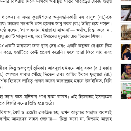
দিনার বিপরীত দিকে দক্ষিণে অবস্থিত সাওর পাহাড়ের একটি গুহায়
 থাকেন। এ সময় কুরাইশদের অনুসন্ধানকারী দল রাসুল (সা.)-কে
 যায়। তাদের পদধ্বনি শুনে হজরত আবু বকর (রা.) উদ্বিগ্ন হয়ে পড়েন।
কণ্ঠে বলেন, ‘লা তাহযান, ইন্নাল্লাহা মাআনা’— অর্থাৎ, চিন্তা করো না,
ু একটি সান্ত্বনা নয়, বরং ঈমানের দৃঢ়তার এক চিরন্তন শিক্ষা।
 মুখে একটি মাকড়সা জাল বুনে দেয় এবং একটি কবুতর সেখানে ডিম
ে করে, গুহাটিতে কেউ প্রবেশ করেনি। ফলে তারা ফিরে যায় এবং
িন্তু গুরুত্বপূর্ণ ভূমিকা। আবদুল্লাহ ইবনে আবু বকর (রা.) মক্কার
) গোপনে খাবার পৌঁছে দিতেন এবং আমির ইবনে ফুহায়রা (রা.)
দর্শক হিসেবে দায়িত্ব পালন করেন আবদুল্লাহ ইবনে উরাইকিত, যিনি
হন।
ুহা ত্যাগ করে মদিনার পথে যাত্রা করেন। এই হিজরতই ইসলামের
তে হিজরি সনের ভিত্তি হয়ে ওঠে।
স, ধৈর্য ও প্রচেষ্টা একত্রিত হয়, তখন আল্লাহর সাহায্য অবশ্যই
 বাণীই আমাদের সাহস জোগায়— ‘চিন্তা করো না, নিশ্চয়ই আল্লাহ