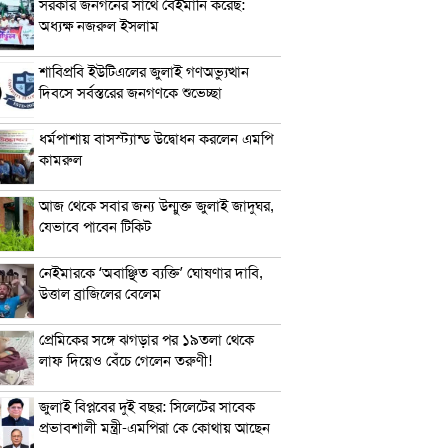
সরকার জনগনের সাথে বেইমানি করেছ:
অধ্যক্ষ নজরুল ইসলাম
শাবিপ্রবি ইউটিএলের জুলাই গণঅভ্যুত্থান
দিবসে সর্বস্তরের জনগণকে শুভেচ্ছা
ধর্মপাশায় বাসস্ট্যান্ড উদ্বোধন করলেন এমপি
কামরুল
আজ থেকে সবার জন্য উন্মুক্ত জুলাই জাদুঘর,
যেভাবে পাবেন টিকিট
নেইমারকে ‘অবাঞ্ছিত ব্যক্তি’ ঘোষণার দাবি,
উত্তাল ব্রাজিলের বেলেম
প্রেমিকের সঙ্গে ঝগড়ার পর ১৯তলা থেকে
লাফ দিয়েও বেঁচে গেলেন তরুণী!
জুলাই বিপ্লবের দুই বছর: সিলেটের সাবেক
প্রভাবশালী মন্ত্রী-এমপিরা কে কোথায় আছেন