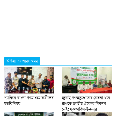
মিডিয়া এর আরও খবর
প্যারিসে বাংলা গণমাধ্যম কর্মীদের
জুলাই গণঅভ্যুত্থানের চেতনা ধরে
মতবিনিময়
রাখতে জাতীয় ঐক্যের বিকল্প
নেই: মুকতাবিস-উন-নূর