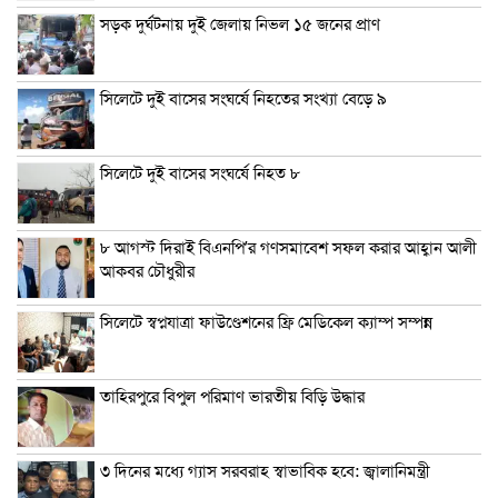
সড়ক দুর্ঘটনায় দুই জেলায় নিভল ১৫ জনের প্রাণ
সিলেটে দুই বাসের সংঘর্ষে নিহতের সংখ্যা বেড়ে ৯
সিলেটে দুই বাসের সংঘর্ষে নিহত ৮
৮ আগস্ট দিরাই বিএনপি’র গণসমাবেশ সফল করার আহ্বান আলী
আকবর চৌধুরীর
সিলেটে স্বপ্নযাত্রা ফাউণ্ডেশনের ফ্রি মেডিকেল ক্যাম্প সম্পন্ন
তাহিরপুরে বিপুল পরিমাণ ভারতীয় বিড়ি উদ্ধার
৩ দিনের মধ্যে গ্যাস সরবরাহ স্বাভাবিক হবে: জ্বালানিমন্ত্রী