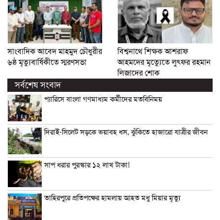
সাংবাদিক আবেদ মাহমুদ চৌধুরীর
বিশ্বনাথে শিক্ষক আশরাফ
৬ষ্ঠ মৃত্যুবার্ষিকীতে স্মরণসভা
আহমদের মৃত্যুেতে লুৎফর রহমান
লিজাদের শোক
সর্বশেষ সংবাদ
প্যারিসে বাংলা গণমাধ্যম কর্মীদের মতবিনিময়
দিরাই-সিলেট সড়কে ভয়াবহ ধস, ঝুঁকিতে হাজারো যাত্রীর জীবন
সাপ ধরার পুরস্কার ১২ লাখ টাকা!
তাহিরপুরে প্রতিপক্ষের হামলায় আহত মধু মিয়ার মৃত্যু