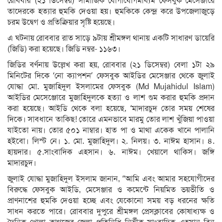
রোববার (২১ ডিসেম্বর) সামাজিক যোগাযোগমাধ্যম ফেসবুক মেসেঞ্জারে
তাদেরকে হত্যার হুমকি দেওয়া হয়। হুমকিকে কেন্দ্র করে উপজেলাজুড়ে
চরম উদ্বেগ ও প্রতিক্রিয়ার সৃষ্টি হয়েছে।
এ ঘটনায় রোববার রাত সাড়ে ৯টায় শ্রীমঙ্গল থানায় একটি সাধারণ ডায়েরি
(জিডি) করা হয়েছে। জিডি নম্বর- ১১৬৩।
জিডির বর্ণনায় উল্লেখ করা হয়, রোববার (২১ ডিসেম্বর) বেলা ১টা ২৯
মিনিটের দিকে ‘নো ক্যাপশন’ ফেসবুক আইডির মেসেঞ্জার থেকে জুলাই
যোদ্ধা মো. মুজাহিদুল ইসলামের ফেসবুক (Md Mujahidul Islam)
আইডির মেসেঞ্জোরে মুজাহিদুলকে হত্যা ও লাশ গুম করার হুমকি প্রদান
করা হয়েছে। আইডি থেকে বলা হয়েছে, ‘মাদারচুদ তোর সময় শেষের
দিকে। সাবধানে তাকিছ! তোরে এমনভাবে মারমু তোর লাশ খুঁজিয়া পাওয়া
যাইতো নায়। তোর ৫০১ নাম্বার। হাত পা ও মাথা একেক খানে পালানি
হইবো। লিস্ট নে। ১. মো. মুজাহিদুল। ২. নিলয়। ৩. নাঈম হাসান। ৪.
হায়দার। ৫.সাংবাদিক এহসান। ৬. নাঈম। খেয়ালে থাকিস। জঙ্গি
মাদারচুদ।
জুলাই যোদ্ধা মুজাহিদুল ইসলাম জানান, “আমি এবং আমার সহযোগীদের
বিরুদ্ধে ফেসবুক আইডি, মেসেঞ্জার ও কমেন্টে নিয়মিত ভয়ভীতি ও
প্রাণনাশের হুমকি দেওয়া হচ্ছে এবং যেকোনো সময় বড় ধরনের ক্ষতি
সাধন করতে পারে। রোববার দুপুরে শ্রীমঙ্গল প্রেসক্লাবের কোষাধ্যক্ষ ও