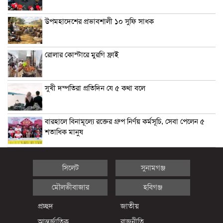
উপমহাদেশের প্রভাবশালী ১০ সুফি সাধক
রোলার কোস্টারে মুরগি ফ্রাই
সুখী দম্পতিরা প্রতিদিন যে ৫ কথা বলে
বারহালে বিনামূল্যে রক্তের গ্রুপ নির্ণয় কর্মসূচি, সেবা পেলেন ৫
শতাধিক মানুষ
সিলেট
সুনামগঞ্জ
মৌলভীবাজার
হবিগঞ্জ
প্রচ্ছদ
জাতীয়
আন্তর্জাতিক
রাজনীতি