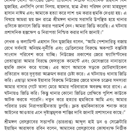
দৈনিক খোলা কাগজের জেলা প্রতিনিধি নির্ভীক সাংবাদিক এহসান বিন
মুজাহির, এনসিপি নেতা নিলয়, হায়দার, ছাত্র ঐক্য পরিষদ নেতা মাহমুদুল
হাসান নাঈম এবং আমাকে হত্যা করে লাশ গুম করার হুমকি দেওয়া হয়। এ
বিষয়ে আমরা ছয় জন রাত্রে শ্রীমঙ্গল থানায় সরাসরি উপস্থিত হয়ে থানার
ওসিকে জানালে জিডি করার পরামর্শ দেন। আমরা জিডি করেছি। এ ঘটনায়
প্রশাসনিক হস্তক্ষেপ ও নিরাপত্তা নিশ্চিত করার দাবি জানাই।”
লেখক ও কলামিস্ট এহসান বিন মুজাহির বলেন, “আমি পেশাদারিত্ব বজায়
রেখে সর্বদাই অনিয়ম-দুর্নীতি এবং ডেভিলদের বিরুদ্ধে অকপটে বস্তনিষ্ট
সাংবাদ পরিবেশ করে যাচ্ছি। নিউজের প্রকাশের জেরে ফ্যাসিস্টদের
প্রেতাত্মারা আমার বিরদ্ধে ফেসবুকে কমেন্টে এবং মেসেঞ্জারে নানাভাবে
হুমকি প্রদান করে যাচ্ছে। এর আগে আমাকে সড়কে মোটরসাইকেল
প্রতিরোধ করে দুবৃত্তরা আক্রমণ করার চেষ্টা করে। এ ঘটনায়ও থানায় জিডি
করি। এছাড়া মাদক ইয়াবার বিরুদ্ধে নিউজের জেরে মাদক চক্রের সদস্যরা
আমার বাসার গেটে তালা মেরে আমার পরিবারকে অবরুদ্ধ করে রাখে। এ
ঘটনায়ও জিডি করি। কিন্তু থানার কোনো জিডির প্রেক্ষিতে পুলিশ কাউকে
আটক করতে পারেনি। নতুন করে হত্যার হুমকিতে আমি এবং আমার
পরিবার চরম নিরাপত্তাহীনতায় ভুগছি। দ্রুত হুমকিদাতাকে শনাক্ত করে
আইনের আওতার এনে দৃষ্টান্তমূলক শাস্তির দাবি জানাই প্রশাসনের কাছে।”
শ্রীমঙ্গল প্রেসক্লাবের সভাপতি (ভারপ্রাপ্ত) আব্দুল হাই ডন ও সেক্রেটারি
ইয়াছিন আরাফাত রবিন বলেন, আমাদের প্রেসক্লাবের কোষাধ্যক্ষ নির্ভীক