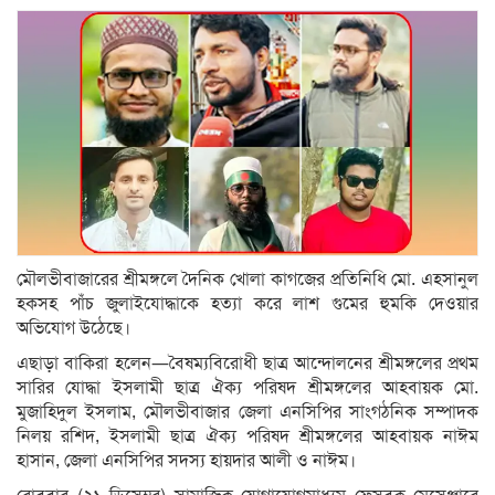
মৌলভীবাজারের শ্রীমঙ্গলে দৈনিক খোলা কাগজের প্রতিনিধি মো. এহসানুল
হকসহ পাঁচ জুলাইযোদ্ধাকে হত্যা করে লাশ গুমের হুমকি দেওয়ার
অভিযোগ উঠেছে।
এছাড়া বাকিরা হলেন—বৈষম্যবিরোধী ছাত্র আন্দোলনের শ্রীমঙ্গলের প্রথম
সারির যোদ্ধা ইসলামী ছাত্র ঐক্য পরিষদ শ্রীমঙ্গলের আহবায়ক মো.
মুজাহিদুল ইসলাম, মৌলভীবাজার জেলা এনসিপির সাংগঠনিক সম্পাদক
নিলয় রশিদ, ইসলামী ছাত্র ঐক্য পরিষদ শ্রীমঙ্গলের আহবায়ক নাঈম
হাসান, জেলা এনসিপির সদস্য হায়দার আলী ও নাঈম।