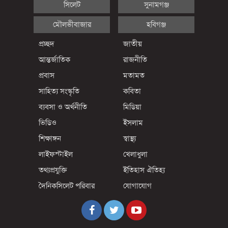
সিলেট
সুনামগঞ্জ
মৌলভীবাজার
হবিগঞ্জ
প্রচ্ছদ
জাতীয়
আন্তর্জাতিক
রাজনীতি
প্রবাস
মতামত
সাহিত্য সংস্কৃতি
কবিতা
ব্যবসা ও অর্থনীতি
মিডিয়া
ভিডিও
ইসলাম
শিক্ষাঙ্গন
স্বাস্থ্য
লাইফস্টাইল
খেলাধুলা
তথ্যপ্রযুক্তি
ইতিহাস ঐতিহ্য
দৈনিকসিলেট পরিবার
যোগাযোগ