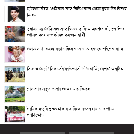
হাটহাজারীতে প্রেমিকার সঙ্গে ভিডিওকলে থেকে যুবক চির বিদায়
নিলেন
সুনামগঞ্জে প্রেমিকের সঙ্গে বিয়ের দাবিতে অনশনে স্ত্রী, দুধ দিয়ে
গোসল করে সম্পর্ক ছিন্ন করলেন স্বামী
জোড়ালাগা যমজ সন্তান নিয়ে দ্বারে দ্বারে ঘুরছেন দরিদ্র বাবা-মা
সিলেটে নেক্সট লিডার্সের‘ফাউন্ডার্স নেটওয়ার্কিং সেশন’ অনুষ্ঠিত
গ্লাসগোর সবুজ স্বপ্নের ভেতর এক বিকেল
দৈনিক মজুরি ৫০০ টাকার দাবিতে বড়লেখায় চা বাগানে
গণবিক্ষোভ