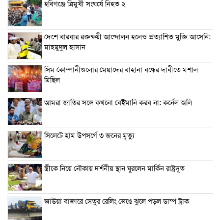
হবিগঞ্জে ত্রিমুখী সংঘর্ষে নিহত ২
দেশে বারবার রক্তক্ষয়ী আন্দোলন হলেও প্রত্যাশিত মুক্তি আসেনি:
মাহমুদুল হাসান
সিম কোম্পানীগুলোর মেয়াদের বাহানা বন্ধের দাবীতে মশাল
মিছিল
আমরা জাতির সঙ্গে কখনো বেইমানি করব না: কর্নেল অলি
সিলেটে হাম উপসর্গে ৩ জনের মৃত্যু
স্ত্রীকে নিয়ে নৌকায় দর্শনীয় স্থান ঘুরলেন মার্কিন রাষ্ট্রদূত
জাউয়া বাজারে সেতুর রেলিং ভেঙে ঝুলে পড়ল ডাম্প ট্রাক