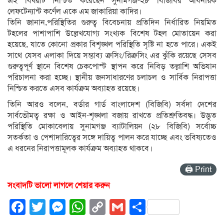
এই বিষয়টি নিশ্চিত করেছেন সুনামগঞ্জ-২৮ বিজিবির অধিনায়ক
লেফটেন্যান্ট কর্ণেল একে এম জাকারিয়া কাদির।
তিনি জানান,পরিস্থিতির গুরুত্ব বিবেচনায় প্রতিদিন নির্ধারিত নিয়মিত
টহলের পাশাপাশি উল্লেখযোগ্য সংখ্যক বিশেষ টহল মোতায়েন করা
হয়েছে, যাতে কোনো প্রকার বিশৃঙ্খল পরিস্থিতি সৃষ্টি না হতে পারে। একই
সাথে যেসব এলাকা দিয়ে সম্ভাব্য ক্রসিং/রিক্রসিং এর ঝুঁকি রয়েছে সেসব
গুরুত্বপূর্ণ স্থানে বিশেষ চেকপোস্ট স্থাপন করে নিবিড় তল্লাশি অভিযান
পরিচালনা করা হচ্ছে। স্থানীয় জনসাধারণের চলাচল ও সার্বিক নিরাপত্তা
নিশ্চিত করতে এসব কার্যক্রম অব্যাহত রয়েছে।
তিনি আরও বলেন, বর্ডার গার্ড বাংলাদেশ (বিজিবি) সর্বদা দেশের
সার্বভৌমত্ব রক্ষা ও আইন-শৃঙ্খলা বজায় রাখতে প্রতিশ্রুতিবদ্ধ। উদ্ভূত
পরিস্থিতি মোকাবেলায় সুনামগঞ্জ ব্যাটালিয়ন (২৮ বিজিবি) সর্বোচ্চ
সতর্কতা ও পেশাদারিত্বের সঙ্গে দায়িত্ব পালন করে যাচ্ছে এবং ভবিষ্যতেও
এ ধরনের নিরাপত্তামূলক কার্যক্রম অব্যাহত থাকবে।
🖨 Print
সংবাদটি ভালো লাগলে শেয়ার করুন
Facebook
Twitter
Messenger
WhatsApp
Copy
Gmail
Share
Link