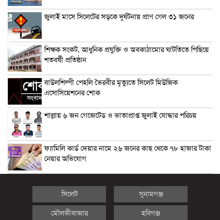
জুলাই মাসে সিলেটের সড়কে দুর্ঘটনায় প্রাণ গেল ৩১ জনের
শিক্ষক সংকট, আধুনিক প্রযুক্তি ও অবকাঠামোর ঘাটতিতে পিছিয়ে
শতবর্ষী প্রতিষ্ঠান
বাউলশিল্পী পেহলি ভৈরবীর মৃত্যুতে সিলেট মিউজিক
এসোসিয়েশনের শোক
শাল্লায় ৬ জন গেজেটেড ও ভাতাপ্রাপ্ত জুলাই যোদ্ধার পরিচয়
ফ্যামিলি কার্ড দেয়ার নামে ২৬ জনের কাছ থেকে ৭৮ হাজার টাকা
নেয়ার অভিযোগ
সিলেট
সুনামগঞ্জ
মৌলভীবাজার
হবিগঞ্জ