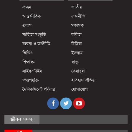
প্রচ্ছদ
জাতীয়
আন্তর্জাতিক
রাজনীতি
প্রবাস
মতামত
সাহিত্য সংস্কৃতি
কবিতা
ব্যবসা ও অর্থনীতি
মিডিয়া
ভিডিও
ইসলাম
শিক্ষাঙ্গন
স্বাস্থ্য
লাইফস্টাইল
খেলাধুলা
তথ্যপ্রযুক্তি
ইতিহাস ঐতিহ্য
দৈনিকসিলেট পরিবার
যোগাযোগ
জীবন সদস্য