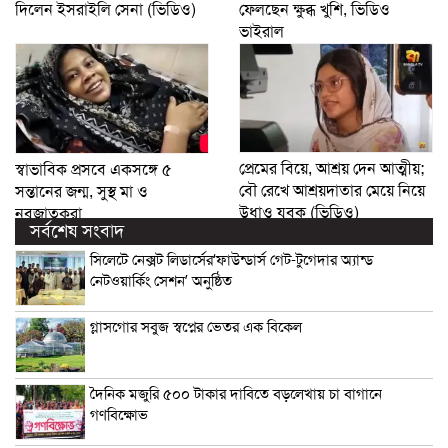
দিলেন ইসরাইলি সেনা (ভিডিও)
ফেলছেন ক্ষুব্ধ খুশি, ভিডিও
ভাইরাল
প্রেমের বিয়ে, আশ্রয় দেন আত্মীয়;
স্বাভাবিক প্রসবে একসঙ্গে ৫
বৌ রেখে আশ্রয়দাতার মেয়ে নিয়ে
সন্তানের জন্ম, সুস্থ মা ও
উধাও যুবক (ভিডিও)
নবজাতকরা
সর্বশেষ সংবাদ
সিলেটে নেক্সট লিডার্সের‘ফাউন্ডার্স গেট-টুগেদার অ্যান্ড
নেটওয়ার্কিং সেশন’ অনুষ্ঠিত
গ্লাসগোর সবুজ স্বপ্নের ভেতর এক বিকেল
দৈনিক মজুরি ৫০০ টাকার দাবিতে বড়লেখায় চা বাগানে
গণবিক্ষোভ