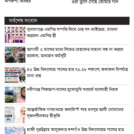
অপরুপা দ্বিপ্রহর
ওরা ভুলে গেছে তোমার গান
সর্বশেষ সংবাদ
সুনামগঞ্জে এমপির সম্পত্তি লিখে নেয় সৎ ভাইয়েরা, মামলা
করলেন এমপির স্ত্রী
আগামী ২ মাসের মধ্যে সিমের মেয়াদের বাহানা বন্ধ না করলে
হরতাল, অবরোধ কর্মসূচী
৪২ উচ্চ বিদ্যালয়ে পাসের হার ৭২.২৮ শতাংশ; ফলাফল বিপর্যয়ে
নানা প্রশ্ন
নবীগঞ্জে পিকআপ-বাসের মুখোমুখি সংঘর্ষে ব্যবসায়ী নিহত
আন্তর্জাতিক গণমাধ্যমে কলামিস্ট শাহ মনসুর আলী নোমানের
সৃজনশীলতার স্বীকৃতি
হাজী নূরউল্লাহ তালুকদার দশগাঁও উচ্চ বিদ্যালয়ের পাসের হার