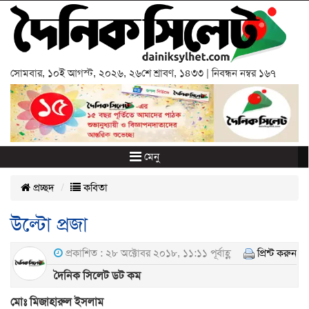
সোমবার
,
১০ই আগস্ট, ২০২৬
,
২৬শে শ্রাবণ, ১৪৩৩
| নিবন্ধন নম্বর ১৬৭
মেনু
প্রচ্ছদ
কবিতা
উল্টো প্রজা
প্রকাশিত : ২৮ অক্টোবর ২০১৮, ১১:১১ পূর্বাহ্ণ
প্রিন্ট করুন
দৈনিক সিলেট ডট কম
মোঃ মিজাহারুল ইসলাম