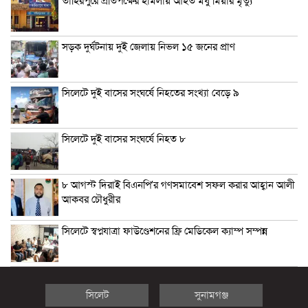
তাহিরপুরে প্রতিপক্ষের হামলায় আহত মধু মিয়ার মৃত্যু
সড়ক দুর্ঘটনায় দুই জেলায় নিভল ১৫ জনের প্রাণ
সিলেটে দুই বাসের সংঘর্ষে নিহতের সংখ্যা বেড়ে ৯
সিলেটে দুই বাসের সংঘর্ষে নিহত ৮
৮ আগস্ট দিরাই বিএনপি’র গণসমাবেশ সফল করার আহ্বান আলী
আকবর চৌধুরীর
সিলেটে স্বপ্নযাত্রা ফাউণ্ডেশনের ফ্রি মেডিকেল ক্যাম্প সম্পন্ন
সিলেট
সুনামগঞ্জ