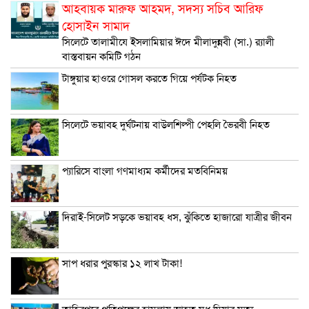
আহবায়ক মারুফ আহমদ, সদস্য সচিব আরিফ
হোসাইন সামাদ
সিলেটে তালামীযে ইসলামিয়ার ঈদে মীলাদুন্নবী (সা.) র‌্যালী
বাস্তবায়ন কমিটি গঠন
টাঙ্গুয়ার হাওরে গোসল করতে গিয়ে পর্যটক নিহত
সিলেটে ভয়াবহ দুর্ঘটনায় বাউলশিল্পী পেহলি ভৈরবী নিহত
প্যারিসে বাংলা গণমাধ্যম কর্মীদের মতবিনিময়
দিরাই-সিলেট সড়কে ভয়াবহ ধস, ঝুঁকিতে হাজারো যাত্রীর জীবন
সাপ ধরার পুরস্কার ১২ লাখ টাকা!