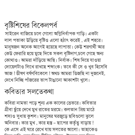
বৃষ্টিশিষের বিকেলপর্ব
সাইরেন বাজিয়ে চলে গেলো অগ্নিনির্বাপক গাড়ি। একটা
লাল পতাকা উড়িয়ে বৃষ্টিও এলো হঠাৎ করেই , এই শহরে।
মানুষজন অনেক আগেই হয়েছে লাপাত্তা। কেউ শরণার্থী আর
কেউ ফেরারি হয়ে মুছে দিতে সকল বৃষ্টিদাগ,চলে গেছে অন্য
কোথাও। আমরা দাঁড়িয়ে আছি। নির্বাক। শিষ দিয়ে যাওয়া
দোয়েলটাও লিখে রাখছে শব্দাংক। তবে কী সে ও খুব হিসেবি
আজ ! ভীষণ বর্ষণবিকেলে ! অথচ আমরা ভিজছি না দুজনেই,
দেখে নিচ্ছি পাঁজরের তাপ টাঙানো আকাশটা খুলে।
কবিতার সলতেকথা
কবিরা নামতা পড়ে শূন্য এক কালের ভেতরে। কবিতার
গ্রীবা ছুঁয়ে দেখে মুখ রাতের মরমে। কলতান প্রিয় মাঠে
শস্যও সুধায় কুশল। মানুষের ঘরজুড়ে ছবিগুলো ঝুলে
অনিবার। কার মুখ , কার হস্ত – ছাপের কর্তৃত্ব বাড়ায় !
কে এসে এই ঘরে রেখে যায় সলতের আলো। তাহাকেও