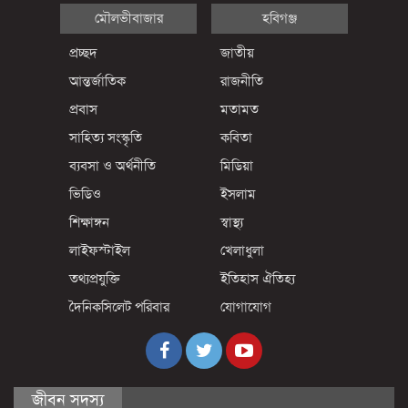
মৌলভীবাজার
হবিগঞ্জ
প্রচ্ছদ
জাতীয়
আন্তর্জাতিক
রাজনীতি
প্রবাস
মতামত
সাহিত্য সংস্কৃতি
কবিতা
ব্যবসা ও অর্থনীতি
মিডিয়া
ভিডিও
ইসলাম
শিক্ষাঙ্গন
স্বাস্থ্য
লাইফস্টাইল
খেলাধুলা
তথ্যপ্রযুক্তি
ইতিহাস ঐতিহ্য
দৈনিকসিলেট পরিবার
যোগাযোগ
জীবন সদস্য