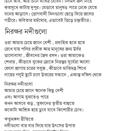
চিনে কবি, আর চিনে দীঘির যৌবন। টলমল জল নিয়ে
কতসুখে কাটায় দুপুর। যেভাবে মানুষও পারে ঢেকে যেতে
বনের আড়ালে। ভোগবাদী দিনগুলো ছেড়ে দিয়ে জলের
গভীরে। কবিতার মর্মঘোর, এভাবেই ভিড়ে চন্দ্রতীরে।
নিরক্ষর নদীগুলো
ওরা আমার চেয়ে জানে বেশী , প্রবাহিত হতে হতে
রেখে যায় পলির প্রতীক আর মানুষের জন্য উর্বর
ভালোবাসা , জীবনের জৈব রসদ। ওরা আমাকেও
শেখায় , কীভাবে বুকের স্রোতে নিরন্তর সুর্যেরা আলো
ফেলে জাগায় চরের সবুজ , কীভাবে মাঝিমন্ত্র শিখে
নায়ের গলুই ছুটে চলে উত্তরের সন্ধানে , একান্ত দক্ষিণ থেকে
নিরক্ষর নদীগুলো
আমার চেয়ে জানে অনেক কিছু বেশী
এবং আগাম বুঝতেও পারে
কখন আসবে ঝড় , তুফানের তৃতীয় বাহুতে
কতোটা আশ্রিত হয়ে ডুবে যাবে কিশোরীর চোখ।
ঋতুমঙ্গল রীতিতে
নদীগুলো বার বার দিয়ে যায় উৎসের উপাত্ত