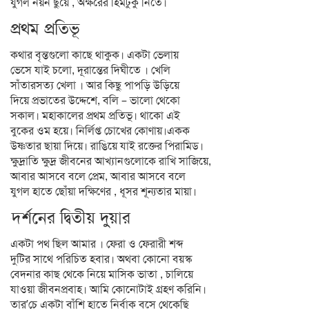
যুগল নয়ন ছুঁয়ে , অক্ষরের হিমটুকু নিতে।
প্রথম প্রতিভূ
কথার বৃন্তগুলো কাছে থাকুক। একটা ভেলায়
ভেসে যাই চলো, দূরান্তের দিঘীতে । খেলি
সাঁতারসত্য খেলা । আর কিছু পাপড়ি উড়িয়ে
দিয়ে প্রভাতের উদ্দেশে, বলি – ভালো থেকো
সকাল। মহাকালের প্রথম প্রতিভূ। থাকো এই
বুকের ওম হয়ে। নির্লিপ্ত চোখের কোণায়।একক
উষ্ণতার ছায়া দিয়ে। রাঙিয়ে যাই রক্তের পিরামিড।
ক্ষুদ্রাতি ক্ষুদ্র জীবনের আখ্যানগুলোকে রাখি সাজিয়ে,
আবার আসবে বলে প্রেম, আবার আসবে বলে
যুগল হাতে ছোঁয়া দক্ষিণের , ধূসর শূন্যতার মায়া।
দর্শনের দ্বিতীয় দুয়ার
একটা পথ ছিল আমার । ফেরা ও ফেরারী শব্দ
দুটির সাথে পরিচিত হবার। অথবা কোনো বয়স্ক
বেদনার কাছ থেকে নিয়ে মাসিক ভাতা , চালিয়ে
যাওয়া জীবনপ্রবাহ। আমি কোনোটাই গ্রহণ করিনি।
তার’চে একটা বাঁশি হাতে নির্বাক বসে থেকেছি