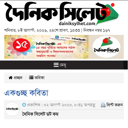
শনিবার
,
৮ই আগস্ট, ২০২৬
,
২৪শে শ্রাবণ, ১৪৩৩
| নিবন্ধন নম্বর ১৬৭
মেনু
প্রচ্ছদ
কবিতা
একগুচ্ছ কবিতা
প্রকাশিত : ০২ আগস্ট ২০২০, ৮:৩১ অপরাহ্ণ
প্রিন্ট করুন
দৈনিক সিলেট ডট কম