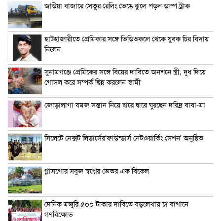
জাউয়া বাজারে সেতুর রেলিং ভেঙে ঝুলে পড়ল ডাম্প ট্রাক
হাটহাজারীতে প্রেমিকার সঙ্গে ভিডিওকলে থেকে যুবক চির বিদায়
নিলেন
সুনামগঞ্জে প্রেমিকের সঙ্গে বিয়ের দাবিতে অনশনে স্ত্রী, দুধ দিয়ে
গোসল করে সম্পর্ক ছিন্ন করলেন স্বামী
জোড়ালাগা যমজ সন্তান নিয়ে দ্বারে দ্বারে ঘুরছেন দরিদ্র বাবা-মা
সিলেটে নেক্সট লিডার্সের‘ফাউন্ডার্স নেটওয়ার্কিং সেশন’ অনুষ্ঠিত
গ্লাসগোর সবুজ স্বপ্নের ভেতর এক বিকেল
দৈনিক মজুরি ৫০০ টাকার দাবিতে বড়লেখায় চা বাগানে
গণবিক্ষোভ