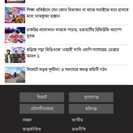
শিক্ষা প্রতিষ্ঠানে যেন কোন বিভাজন না থাকে সবাইকে মনে রাখতে
হবে: মাহফুজা হান্নান
চাকরির প্রলোভনে ভারতে পাচার, গুয়াহাটির রিফিউজি ক্যাম্পে
যুবক
ছড়িয়ে পড়া ভিডিওকে ‘এআই’ দাবি এমপি নাসেরের: গ্রেপ্তার
আরও ১
সিলেটে সড়ক দুর্ঘটনা: ৫ সদস্যের তদন্ত কমিটি গঠন
সিলেট
সুনামগঞ্জ
মৌলভীবাজার
হবিগঞ্জ
প্রচ্ছদ
জাতীয়
আন্তর্জাতিক
রাজনীতি