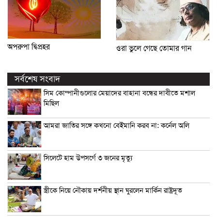
অপরুপা দ্বিপ্রহর
ওরা ভুলে গেছে তোমার গান
সর্বশেষ সংবাদ
সিম কোম্পানীগুলোর মেয়াদের বাহানা বন্ধের দাবীতে মশাল
মিছিল
আমরা জাতির সঙ্গে কখনো বেইমানি করব না: কর্নেল অলি
সিলেটে হাম উপসর্গে ৩ জনের মৃত্যু
স্ত্রীকে নিয়ে নৌকায় দর্শনীয় স্থান ঘুরলেন মার্কিন রাষ্ট্রদূত