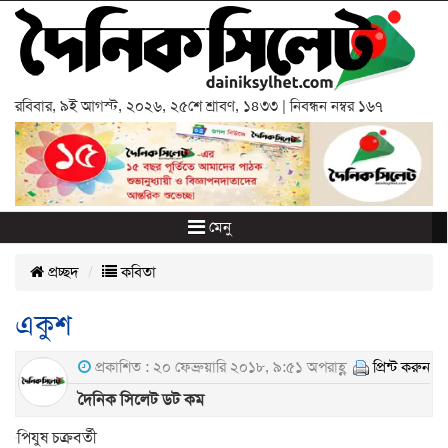
রবিবার
,
৯ই আগস্ট, ২০২৬
,
২৫শে শ্রাবণ, ১৪৩৩
| নিবন্ধন নম্বর ১৬৭
মেনু
প্রচ্ছদ
কবিতা
একুশ
প্রকাশিত : ২০ ফেব্রুয়ারি ২০১৮, ৯:৫১ অপরাহ্ণ
প্রিন্ট করুন
দৈনিক সিলেট ডট কম
পিযুষ চক্রবর্তী