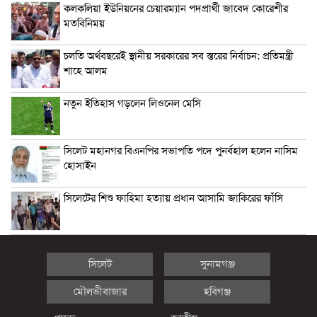
কলকলিয়া ইউনিয়নের চেয়ারম্যান পদপ্রার্থী জাবেদ কোরেশীর
মতবিনিময়
চলতি অর্থবছরেই স্থানীয় সরকারের সব স্তরের নির্বাচন: প্রতিমন্ত্রী
শাহে আলম
নতুন ইতিহাস গড়লেন লিওনেল মেসি
সিলেট মহানগর বিএনপির সভাপতি পদে পুনর্বহাল হলেন নাসিম
হোসাইন
সিলেটের শিশু ফাহিমা হত্যায় প্রধান আসামি জাকিরের ফাঁসি
সিলেট
সুনামগঞ্জ
মৌলভীবাজার
হবিগঞ্জ