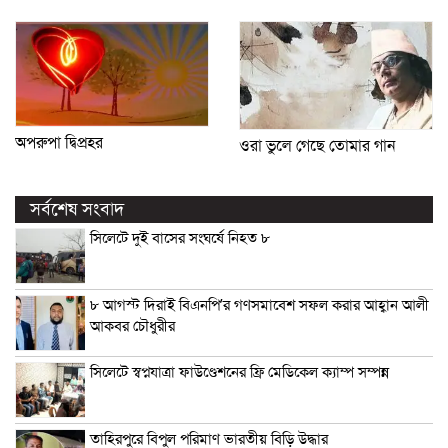
অপরুপা দ্বিপ্রহর
ওরা ভুলে গেছে তোমার গান
সর্বশেষ সংবাদ
সিলেটে দুই বাসের সংঘর্ষে নিহত ৮
৮ আগস্ট দিরাই বিএনপি’র গণসমাবেশ সফল করার আহ্বান আলী
আকবর চৌধুরীর
সিলেটে স্বপ্নযাত্রা ফাউণ্ডেশনের ফ্রি মেডিকেল ক্যাম্প সম্পন্ন
তাহিরপুরে বিপুল পরিমাণ ভারতীয় বিড়ি উদ্ধার