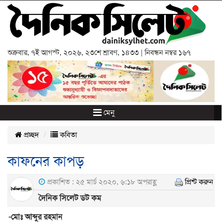
শুক্রবার
,
৭ই আগস্ট, ২০২৬
,
২৩শে শ্রাবণ, ১৪৩৩
| নিবন্ধন নম্বর ১৬৭
মেনু
প্রচ্ছদ
কবিতা
কাফনের কাপড়
প্রকাশিত : ২৫ মার্চ ২০২০, ৬:১৮ অপরাহ্ণ
প্রিন্ট করুন
দৈনিক সিলেট ডট কম
-মোঃ আব্দুর রহমান