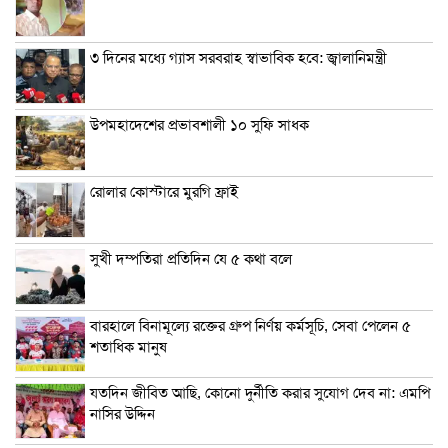
৩ দিনের মধ্যে গ্যাস সরবরাহ স্বাভাবিক হবে: জ্বালানিমন্ত্রী
উপমহাদেশের প্রভাবশালী ১০ সুফি সাধক
রোলার কোস্টারে মুরগি ফ্রাই
সুখী দম্পতিরা প্রতিদিন যে ৫ কথা বলে
বারহালে বিনামূল্যে রক্তের গ্রুপ নির্ণয় কর্মসূচি, সেবা পেলেন ৫
শতাধিক মানুষ
যতদিন জীবিত আছি, কোনো দুর্নীতি করার সুযোগ দেব না: এমপি
নাসির উদ্দিন