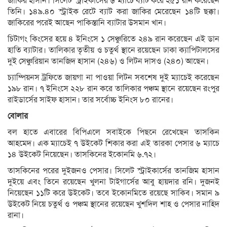
জাকির হাসান। সিলেট স্ট্রাইকার্সের ৬ ম্যাচে ব্যাট করে ২৫১ রান করেছেন
তিনি। ১৪৯.৪০ স্ট্রাইক রেটে ব্যাট করা জাকির মেরেছেন ১৪টি ছক্কা।
জাকিরের পরেই আছেন পাকিস্তানি ব্যাটার উসমান খান।
চিটাগং কিংসের হয়ে ৪ ইনিংসে ১ সেঞ্চুরিতে ২৪৯ রান করেছেন এই ডান
হাতি ব্যাটার। তালিকার তৃতীয় ও চতুর্থ স্থানে রয়েছেন ঢাকা ক্যাপিটালসের
দুই সেঞ্চুরিয়ান তানজিদ হাসান (২৪৬) ও লিটন দাসও (২৪০) আছেন।
চ্যাম্পিয়নস ট্রফিতে জায়গা না পাওয়া লিটন সবশেষ দুই ম্যাচেই করেছেন
১৯৮ রান। ৭ ইনিংসে ২২৮ রান করে তালিকার পঞ্চম স্থানে রয়েছেন রংপুর
রাইডার্সের সাইফ হাসান। তার সর্বোচ্চ ইনিংস ৮০ রানের।
বোলার
বল হাতে এবারের বিপিএলে সবাইকে পিছনে রেখেছেন তাসকিন
আহমেদ। এক ম্যাচেই ৭ উইকেট শিকার করা এই তারকা পেসার ৬ ম্যাচে
১৪ উইকেট নিয়েছেন। তাসকিনের ইকোনমি ৬.৭২।
তাসকিনের পরের দুইজনও পেসার। সিলেট স্ট্রাইকার্সের তানজিম হাসান
দুইয়ে এবং তিনে রয়েছেন খুলনা টাইগার্সের আবু হায়দার রনি। দুজনই
নিয়েছেন ১১টি করে উইকেট। তবে ইকোনমিতে রয়েছে সাকিব। সমান ৯
উইকেট নিয়ে চতুর্থ ও পঞ্চম স্থানের রয়েছেন খুশদিল শাহ ও পেসার নাহিদ
রানা।