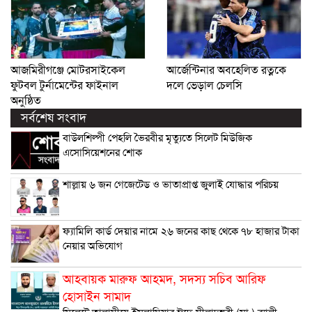
আজমিরীগঞ্জে মোটরসাইকেল
আর্জেন্টিনার অবহেলিত রত্নকে
ফুটবল টুর্নামেন্টের ফাইনাল
দলে ভেড়াল চেলসি
অনুষ্ঠিত
সর্বশেষ সংবাদ
বাউলশিল্পী পেহলি ভৈরবীর মৃত্যুতে সিলেট মিউজিক
এসোসিয়েশনের শোক
শাল্লায় ৬ জন গেজেটেড ও ভাতাপ্রাপ্ত জুলাই যোদ্ধার পরিচয়
ফ্যামিলি কার্ড দেয়ার নামে ২৬ জনের কাছ থেকে ৭৮ হাজার টাকা
নেয়ার অভিযোগ
আহবায়ক মারুফ আহমদ, সদস্য সচিব আরিফ
হোসাইন সামাদ