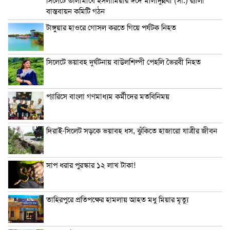
সিলেটে তালামীযে ইসলামিয়ার ঈদে মীলাদুন্নবী (সা.) র‌্যালী
বাস্তবায়ন কমিটি গঠন
টাঙ্গুয়ার হাওরে গোসল করতে গিয়ে পর্যটক নিহত
সিলেটে ভয়াবহ দুর্ঘটনায় বাউলশিল্পী পেহলি ভৈরবী নিহত
প্যারিসে বাংলা গণমাধ্যম কর্মীদের মতবিনিময়
দিরাই-সিলেট সড়কে ভয়াবহ ধস, ঝুঁকিতে হাজারো যাত্রীর জীবন
সাপ ধরার পুরস্কার ১২ লাখ টাকা!
তাহিরপুরে প্রতিপক্ষের হামলায় আহত মধু মিয়ার মৃত্যু