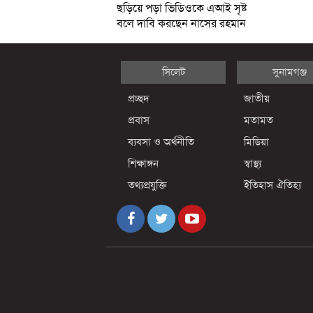
ছড়িয়ে পড়া ভিডিওকে এআই সৃষ্ট
বলে দাবি করছেন নাসের রহমান
সিলেট
সুনামগঞ্জ
প্রচ্ছদ
জাতীয়
প্রবাস
মতামত
ব্যবসা ও অর্থনীতি
মিডিয়া
শিক্ষাঙ্গন
স্বাস্থ্য
তথ্যপ্রযুক্তি
ইতিহাস ঐতিহ্য