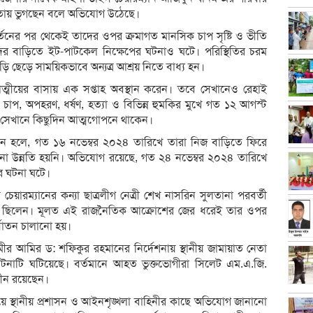
ীনতায় ভুগছেন বলে অভিযোগ উঠেছে।
র্তনের পর থেকেই তাদের ওপর ক্রমাগত মানসিক চাপ সৃষ্টি ও ভীতি
ের বাড়িতে ইট-পাটকেল নিক্ষেপের ঘটনাও ঘটে। পরিস্থিতির চরম
াড়ি ছেড়ে সাময়িকভাবে অন্যত্র আশ্রয় নিতে বাধ্য হন।
ত্মীয়ের বাসায় এক সপ্তাহ অবস্থান করেন। তবে সেখানেও রেহাই
ত চাপ, অপহরণ, ধর্ষণ, হত্যা ও বিভিন্ন হুমকির মুখে গত ১২ আগস্ট
 সেখানে কিছুদিন আত্মগোপনে থাকেন।
িক মনে হলে, গত ১৬ নভেম্বর ২০২৪ তারিখে তারা নিজ বাড়িতে ফিরে
ো উন্নতি হয়নি। অভিযোগ রয়েছে, গত ২৪ নভেম্বর ২০২৪ তারিখে
র ঘটনা ঘটে।
েয়ারম্যানের কন্যা ছাত্রলীগ নেত্রী শেখ নাসরিন সুলতানা পরবর্তী
রার্থী ছিলেন। মূলত এই রাজনৈতিক আক্রোশের জের ধরেই তার ওপর
্যাতন চালানো হয়।
ীর আমির ড: শফিকুর রহমানের নির্দেশনায় স্থানীয় জামায়াত নেতা
ঘটনাটি ঘটিয়েছে। বর্তমানে আহত ভুক্তভোগীরা সিলেট এম.এ.জি.
ীন রয়েছেন।
য়ে স্থানীয় প্রশাসন ও আইনশৃঙ্খলা বাহিনীর কাছে অভিযোগ জানানো