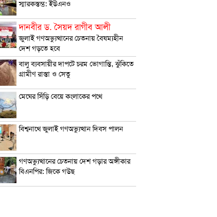
স্মারকস্তম্ভ: ইউএনও
দানবীর ড. সৈয়দ রাগীব আলী
জুলাই গণঅভ‍্যুত্থানের চেতনায় বৈষম্যহীন
দেশ গড়তে হবে
বালু ব্যবসায়ীর দাপটে চরম ভোগান্তি, ঝুঁকিতে
গ্রামীণ রাস্তা ও সেতু
মেঘের সিঁড়ি বেয়ে কংলাকের পথে
বিশ্বনাথে জুলাই গণঅভ্যুত্থান দিবস পালন
গণঅভ্যুত্থানের চেতনায় দেশ গড়ার অঙ্গীকার
বিএনপির: জিকে গউছ