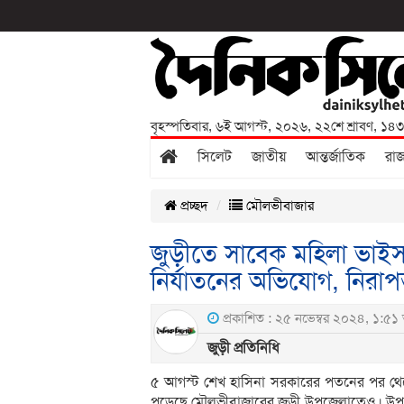
বৃহস্পতিবার
,
৬ই আগস্ট, ২০২৬
,
২২শে শ্রাবণ, ১৪
সিলেট
জাতীয়
আন্তর্জাতিক
রা
প্রচ্ছদ
মৌলভীবাজার
জুড়ীতে সাবেক মহিলা ভাইস
নির্যাতনের অভিযোগ, নিরাপত
প্রকাশিত : ২৫ নভেম্বর ২০২৪, ১:৫১ 
জুড়ী প্রতিনিধি
৫ আগস্ট শেখ হাসিনা সরকারের পতনের পর থেক
পড়েছে মৌলভীবাজারের জুড়ী উপজেলাতেও। উপজ