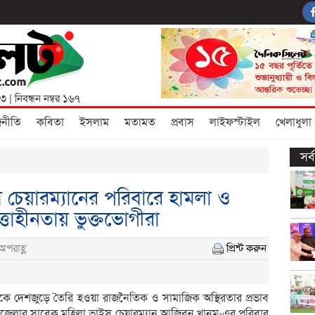
৩৩
| নিবন্ধন নম্বর ১৬৭
জনীতি
কবিতা
ইসলাম
মতামত
প্রবাস
লাইফস্টাইল
খেলাধুলা
সর
 চেয়ারম্যানের পরিবারে হামলা ও
্তাহীনতায় ভুক্তভোগীরা
অপরাহ্ণ
প্রিন্ট করুন
ে দেশজুড়ে তৈরি হওয়া রাজনৈতিক ও সামাজিক অস্থিরতার প্রভাব
েলার সাবেক মহিলা ভাইস চেয়ারম্যান আজিবুন খানম-এর পরিবার