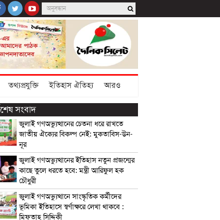
তথ্যপ্রযুক্তি
ইতিহাস ঐতিহ্য
আরও
্বশেষ সংবাদ
জুলাই গণঅভ্যুত্থানের চেতনা ধরে রাখতে
জাতীয় ঐক্যের বিকল্প নেই: মুকতাবিস-উন-
নূর
জুলাই গণঅভ্যুত্থানের ইতিহাস নতুন প্রজন্মের
কাছে তুলে ধরতে হবে: মন্ত্রী আরিফুল হক
চৌধুরী
জুলাই গণঅভ্যুত্থানে সাংস্কৃতিক কর্মীদের
ভূমিকা ইতিহাসে স্বর্ণাক্ষরে লেখা থাকবে :
মিফতাহ্ সিদ্দিকী