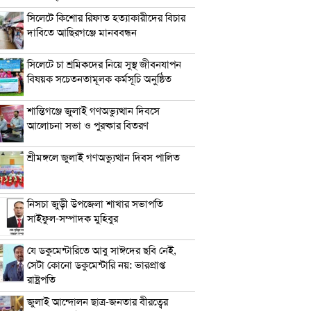
সিলেটে কিশোর রিফাত হত্যাকারীদের বিচার
দাবিতে আছিরগঞ্জে মানববন্ধন
সিলেটে চা শ্রমিকদের নিয়ে সুস্থ জীবনযাপন
বিষয়ক সচেতনতামূলক কর্মসূচি অনুষ্ঠিত
শান্তিগঞ্জে জুলাই গণঅভ্যুত্থান দিবসে
আলোচনা সভা ও পুরষ্কার বিতরণ
শ্রীমঙ্গলে জুলাই গণঅভ্যুত্থান দিবস পালিত
নিসচা জুড়ী উপজেলা শাখার সভাপতি
সাইফুল-সম্পাদক মুহিবুর
যে ডকুমেন্টারিতে আবু সাঈদের ছবি নেই,
সেটা কোনো ডকুমেন্টারি নয়: ভারপ্রাপ্ত
রাষ্ট্রপতি
জুলাই আন্দোলন ছাত্র-জনতার বীরত্বের