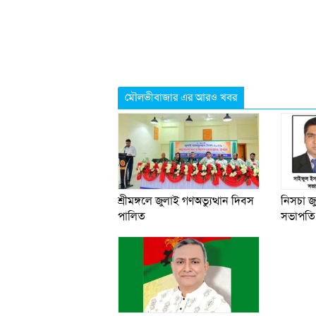
মৌলভীবাজার এর আরও খবর
শ্রীমঙ্গলে জুলাই গণঅভ্যুত্থান দিবস
নিসচা জ
পালিত
সভাপতি 