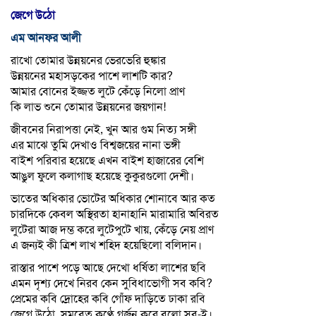
জেগে উঠো
এম আনফর আলী
রাখো তোমার উন্নয়নের ভেরভেরি হুঙ্কার
উন্নয়নের মহাসড়কের পাশে লাশটি কার?
আমার বোনের ইজ্জত লুটে কেঁড়ে নিলো প্রাণ
কি লাভ শুনে তোমার উন্নয়নের জয়গান!
জীবনের নিরাপত্তা নেই, খুন আর গুম নিত্য সঙ্গী
এর মাঝে তুমি দেখাও বিশ্বজয়ের নানা ভঙ্গী
বাইশ পরিবার হয়েছে এখন বাইশ হাজারের বেশি
আঙুল ফুলে কলাগাছ হয়েছে কুকুরগুলো দেশী।
ভাতের অধিকার ভোটের অধিকার শোনাবে আর কত
চারদিকে কেবল অস্থিরতা হানাহানি মারামারি অবিরত
লুটেরা আজ দম্ভ করে লুটেপুটে খায়, কেঁড়ে নেয় প্রাণ
এ জন্যই কী ত্রিশ লাখ শহিদ হয়েছিলো বলিদান।
রাস্তার পাশে পড়ে আছে দেখো ধর্ষিতা লাশের ছবি
এমন দৃশ্য দেখে নিরব কেন সুবিধাভোগী সব কবি?
প্রেমের কবি দ্রোহের কবি গোঁফ দাড়িতে ঢাকা রবি
জেগে উঠো, সমবেত কণ্ঠে গর্জন করে বলো সব-ই।