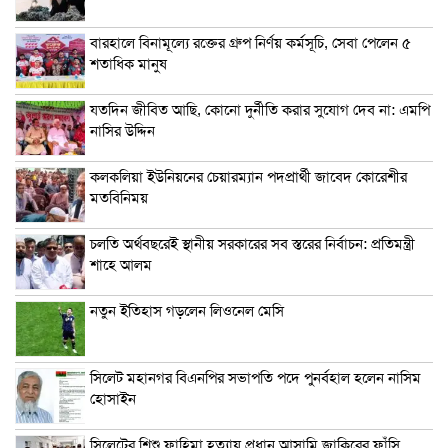
বারহালে বিনামূল্যে রক্তের গ্রুপ নির্ণয় কর্মসূচি, সেবা পেলেন ৫
শতাধিক মানুষ
যতদিন জীবিত আছি, কোনো দুর্নীতি করার সুযোগ দেব না: এমপি
নাসির উদ্দিন
কলকলিয়া ইউনিয়নের চেয়ারম্যান পদপ্রার্থী জাবেদ কোরেশীর
মতবিনিময়
চলতি অর্থবছরেই স্থানীয় সরকারের সব স্তরের নির্বাচন: প্রতিমন্ত্রী
শাহে আলম
নতুন ইতিহাস গড়লেন লিওনেল মেসি
সিলেট মহানগর বিএনপির সভাপতি পদে পুনর্বহাল হলেন নাসিম
হোসাইন
সিলেটের শিশু ফাহিমা হত্যায় প্রধান আসামি জাকিরের ফাঁসি