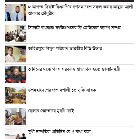
৮ আগস্ট দিরাই বিএনপি’র গণসমাবেশ সফল করার আহ্বান আলী
আকবর চৌধুরীর
সিলেটে স্বপ্নযাত্রা ফাউণ্ডেশনের ফ্রি মেডিকেল ক্যাম্প সম্পন্ন
তাহিরপুরে বিপুল পরিমাণ ভারতীয় বিড়ি উদ্ধার
৩ দিনের মধ্যে গ্যাস সরবরাহ স্বাভাবিক হবে: জ্বালানিমন্ত্রী
উপমহাদেশের প্রভাবশালী ১০ সুফি সাধক
রোলার কোস্টারে মুরগি ফ্রাই
সুখী দম্পতিরা প্রতিদিন যে ৫ কথা বলে