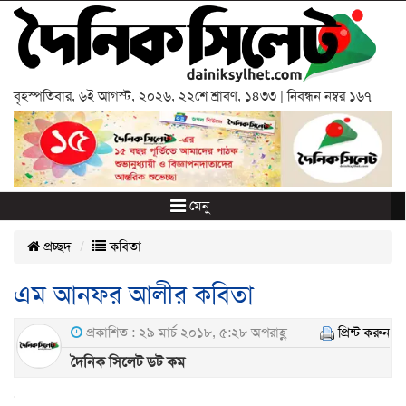
বৃহস্পতিবার
,
৬ই আগস্ট, ২০২৬
,
২২শে শ্রাবণ, ১৪৩৩
| নিবন্ধন নম্বর ১৬৭
মেনু
প্রচ্ছদ
কবিতা
এম আনফর আলীর কবিতা
প্রকাশিত : ২৯ মার্চ ২০১৮, ৫:২৮ অপরাহ্ণ
প্রিন্ট করুন
দৈনিক সিলেট ডট কম