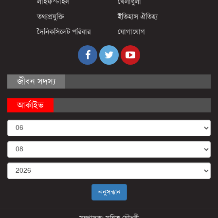
লাইফস্টাইল
খেলাধুলা
তথ্যপ্রযুক্তি
ইতিহাস ঐতিহ্য
দৈনিকসিলেট পরিবার
যোগাযোগ
জীবন সদস্য
আর্কাইভ
সম্পাদক: মুহিত চৌধুরী