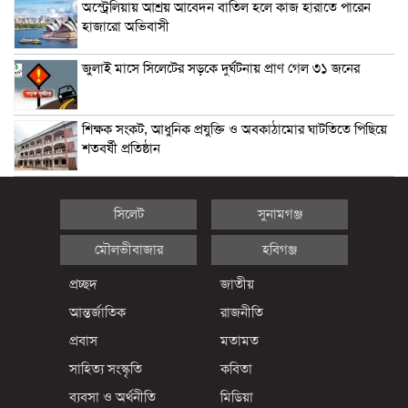
অস্ট্রেলিয়ায় আশ্রয় আবেদন বাতিল হলে কাজ হারাতে পারেন
হাজারো অভিবাসী
জুলাই মাসে সিলেটের সড়কে দুর্ঘটনায় প্রাণ গেল ৩১ জনের
শিক্ষক সংকট, আধুনিক প্রযুক্তি ও অবকাঠামোর ঘাটতিতে পিছিয়ে
শতবর্ষী প্রতিষ্ঠান
সিলেট
সুনামগঞ্জ
মৌলভীবাজার
হবিগঞ্জ
প্রচ্ছদ
জাতীয়
আন্তর্জাতিক
রাজনীতি
প্রবাস
মতামত
সাহিত্য সংস্কৃতি
কবিতা
ব্যবসা ও অর্থনীতি
মিডিয়া