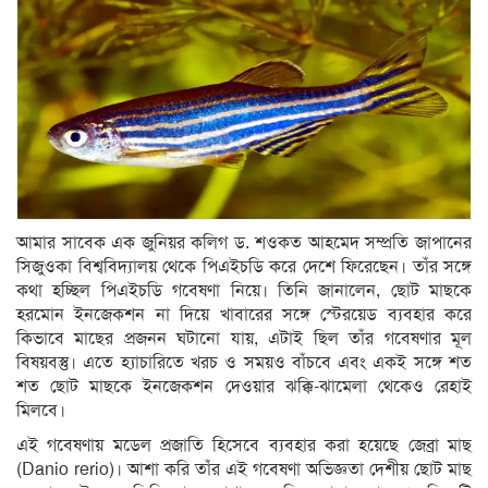
আমার সাবেক এক জুনিয়র কলিগ ড. শওকত আহমেদ সম্প্রতি জাপানের
সিজুওকা বিশ্ববিদ্যালয় থেকে পিএইচডি করে দেশে ফিরেছেন। তাঁর সঙ্গে
কথা হচ্ছিল পিএইচডি গবেষণা নিয়ে। তিনি জানালেন, ছোট মাছকে
হরমোন ইনজেকশন না দিয়ে খাবারের সঙ্গে স্টেরয়েড ব্যবহার করে
কিভাবে মাছের প্রজনন ঘটানো যায়, এটাই ছিল তাঁর গবেষণার মূল
বিষয়বস্তু। এতে হ্যাচারিতে খরচ ও সময়ও বাঁচবে এবং একই সঙ্গে শত
শত ছোট মাছকে ইনজেকশন দেওয়ার ঝক্কি-ঝামেলা থেকেও রেহাই
মিলবে।
এই গবেষণায় মডেল প্রজাতি হিসেবে ব্যবহার করা হয়েছে জেব্রা মাছ
(Danio rerio)। আশা করি তাঁর এই গবেষণা অভিজ্ঞতা দেশীয় ছোট মাছ