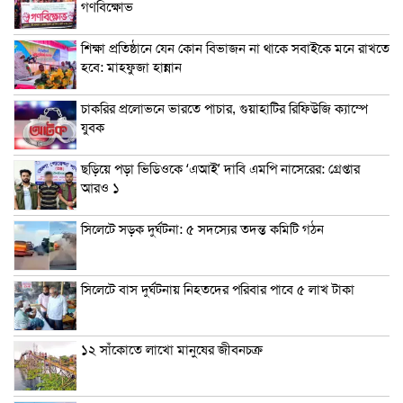
গণবিক্ষোভ
শিক্ষা প্রতিষ্ঠানে যেন কোন বিভাজন না থাকে সবাইকে মনে রাখতে
হবে: মাহফুজা হান্নান
চাকরির প্রলোভনে ভারতে পাচার, গুয়াহাটির রিফিউজি ক্যাম্পে
যুবক
ছড়িয়ে পড়া ভিডিওকে ‘এআই’ দাবি এমপি নাসেরের: গ্রেপ্তার
আরও ১
সিলেটে সড়ক দুর্ঘটনা: ৫ সদস্যের তদন্ত কমিটি গঠন
সিলেটে বাস দুর্ঘটনায় নিহতদের পরিবার পাবে ৫ লাখ টাকা
১২ সাঁকোতে লাখো মানুষের জীবনচক্র