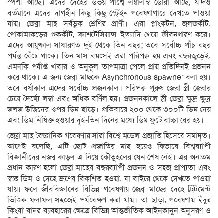
স্পর্শী আছে। এদের দেহের উভয় পার্শ্বে লম্বালম্বি ডোরা আছে, যদিও
বর্তমানে এদের দাগহীন কিছু কিছু স্ট্রেইন গবেষণাগারে দেখতে পাওয়া
যায়। জেব্রা মাছ সর্বভুক শ্রেণির প্রাণী। এরা প্লাংকটন, জলজকীট,
পোকামাকড়ের শুককীট, ক্রাশটেসিয়ান্স ইত্যাদি খেয়ে জীবনধারণ করে।
এদের আয়ুষ্কাল সাধারণত দুই থেকে তিন বছর; তবে সর্বোচ্চ পাঁচ বছর
পর্যন্ত বেঁচে থাকে। তিন মাস বয়সেই এরা পরিপক্ব হয় এবং বছরজুড়েই,
এমনকি পর্যাপ্ত খাবার ও অনুকূল তাপমাত্রা পেলে প্রায় প্রতিদিনই প্রজনন
করে থাকে। এ জন্য জেব্রা মাছকে Asynchronous spawner বলা হয়।
তবে বর্ষাকাল এদের সর্বোচ্চ প্রজনকাল। পরিপক্ব পুরুষ জেব্রা স্ত্রী জেব্রার
চেয়ে দৈর্ঘ্যে লম্বা এবং অধিক বর্ণিল হয়। প্রজননকালে স্ত্রী জেব্রা ক্ষুদ্র ক্ষুদ্র
জলজ উদ্ভিদের ওপর ডিম ছাড়ে। প্রতিবারে ২০০ থেকে ৩০০টি ডিম দেয়
এবং ডিম নিষিক্ত হওয়ার দৃই-তিন দিনের মধ্যে ডিম ফুটে বাচ্চা বের হয়।
জেব্রা মাছ বৈজ্ঞানিক গবেষণায় সারা বিশ্বে মডেল প্রজাতি হিসেবে সমাদৃত।
আগেই বলেছি, এটি ছোট প্রজাতির মাছ হয়েও কিভাবে বিশ্বব্যাপী
বিজ্ঞানীদের নজর কাড়ল এ নিয়ে কৌতূহলের যেন শেষ নেই। এর অন্যতম
প্রধান কারণ হলো জেব্রা মাছের বছরব্যাপী প্রজনন ও সহজ প্রাপ্যতা এবং
স্বচ্ছ ডিম ও দেহে ভ্রূণের বিকশিত হওয়া, যা বাইরে থেকে দেখতে পাওয়া
যায়। ফলে জীববিজ্ঞানের বিভিন্ন গবেষণায় জেব্রা মাছের দেহে ট্রিটমেন্ট
ভিত্তিক ফলাফল সহজেই পর্যবেক্ষণ করা যায়। তা ছাড়া, গবেষণায় ইঁদুর
কিংবা বানর ব্যবহারের ক্ষেত্রে বিভিন্ন আন্তর্জাতিক আইনকানুন অনুসরণ ও