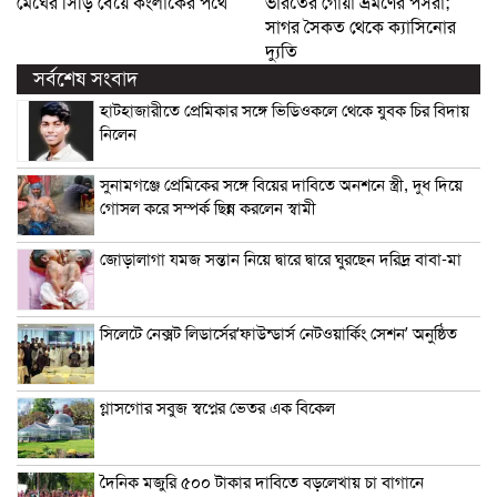
মেঘের সিঁড়ি বেয়ে কংলাকের পথে
ভারতের গোয়া ভ্রমণের পসরা;
সাগর সৈকত থেকে ক্যাসিনোর
দ্যুতি
সর্বশেষ সংবাদ
হাটহাজারীতে প্রেমিকার সঙ্গে ভিডিওকলে থেকে যুবক চির বিদায়
নিলেন
সুনামগঞ্জে প্রেমিকের সঙ্গে বিয়ের দাবিতে অনশনে স্ত্রী, দুধ দিয়ে
গোসল করে সম্পর্ক ছিন্ন করলেন স্বামী
জোড়ালাগা যমজ সন্তান নিয়ে দ্বারে দ্বারে ঘুরছেন দরিদ্র বাবা-মা
সিলেটে নেক্সট লিডার্সের‘ফাউন্ডার্স নেটওয়ার্কিং সেশন’ অনুষ্ঠিত
গ্লাসগোর সবুজ স্বপ্নের ভেতর এক বিকেল
দৈনিক মজুরি ৫০০ টাকার দাবিতে বড়লেখায় চা বাগানে