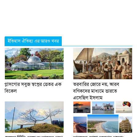
ইতিহাস ঐতিহ্য এর আরও খবর
গ্লাসগোর সবুজ স্বপ্নের ভেতর এক
তরবারির জোরে নয়, আরব
বিকেল
বণিকদের মাধ্যমে ভারতে
এসেছিল ইসলাম