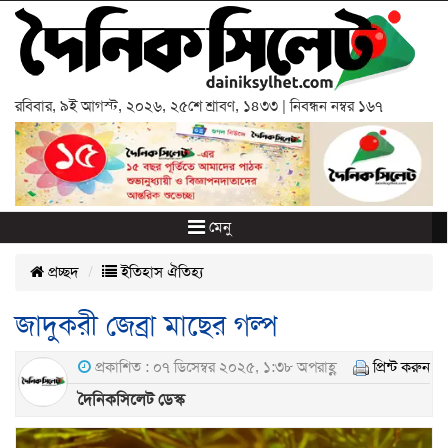
রবিবার
,
৯ই আগস্ট, ২০২৬
,
২৫শে শ্রাবণ, ১৪৩৩
| নিবন্ধন নম্বর ১৬৭
মেনু
প্রচ্ছদ
ইতিহাস ঐতিহ্য
জাদুকরী জেব্রা মাছের গল্প
প্রকাশিত : ০৭ ডিসেম্বর ২০২৫, ১:৩৮ অপরাহ্ণ
প্রিন্ট করুন
দৈনিকসিলেট ডেস্ক