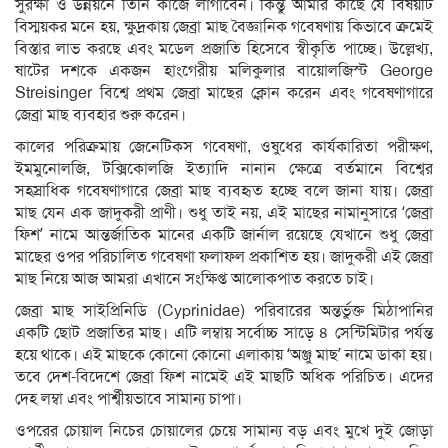
সুরক্ষা ও উন্নয়নে তিনি কাজে লাগাবেন। কিন্তু আমার কাছে যে বিষয়টি
বিস্ময়কর মনে হয়, ক্ষুদ্রকায় জেব্রা মাছ বৈজ্ঞানিক গবেষণায় কিভাবে ক্রমেই
বিস্তার লাভ করছে এবং মডেল প্রজাতি হিসেবে স্বীকৃতি পাচ্ছে। উল্লেখ্য,
ষাটের দশকে একজন হাংগেরীয় মলিকুলার বায়োলজিস্ট George
Streisinger বিশ্বে প্রথম জেব্রা মাছের ক্লোন করেন এবং গবেষণাগারে
জেব্রা মাছ ব্যবহার শুরু করেন।
কালের পরিক্রমায় জেনেটিকস গবেষণা, ওষুধের কার্যকারিতা পরীক্ষণ,
ইমমুনোলজি, টক্সিকোলজি ইত্যাদি নানান ক্ষেত্রে বর্তমানে বিশ্বের
সহস্রাধিক গবেষণাগারে জেব্রা মাছ ব্যবহৃত হচ্ছে বলে জানা যায়। জেব্রা
মাছ যেন এক জাদুকরী প্রাণী। শুধু তাই নয়, এই মাছের নামানুসারে ‘জেব্রা
ফিশ’ নামে আন্তর্জাতিক মানের একটি জার্নাল রয়েছে যেখানে শুধু জেব্রা
মাছের ওপর পরিচালিত গবেষণা ফলাফল প্রকাশিত হয়। জাদুকরী এই জেব্রা
মাছ নিয়ে আজ আমরা এখানে সংক্ষিপ্ত আলোকপাত করতে চাই।
জেব্রা মাছ সাইপ্রিনিডি (Cyprinidae) পরিবারের অন্তর্ভুক্ত মিঠাপানির
একটি ছোট প্রজাতির মাছ। এটি লম্বায় সর্বোচ্চ সাড়ে ৪ সেন্টিমিটার পর্যন্ত
হয়ে থাকে। এই মাছকে কোনো কোনো এলাকায় ‘অঞ্জু মাছ’ নামে ডাকা হয়।
তবে দেশ-বিদেশে জেব্রা ফিশ নামেই এই মাছটি অধিক পরিচিত। এদের
দেহ লম্বা এবং পার্শ্বীয়ভাবে সামান্য চাপা।
ওপরের চোয়াল নিচের চোয়ালের চেয়ে সামান্য বড় এবং মুখে দুই জোড়া