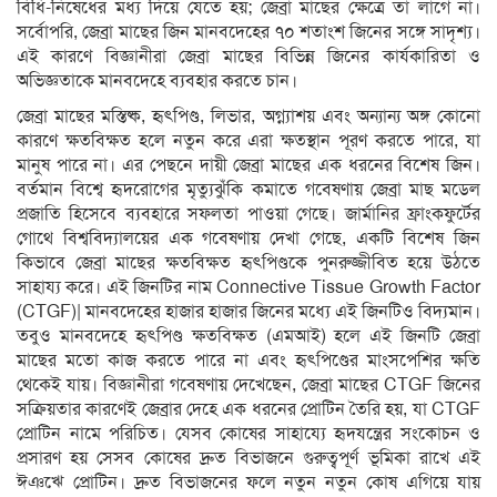
বিধি-নিষেধের মধ্য দিয়ে যেতে হয়; জেব্রা মাছের ক্ষেত্রে তা লাগে না।
সর্বোপরি, জেব্রা মাছের জিন মানবদেহের ৭০ শতাংশ জিনের সঙ্গে সাদৃশ্য।
এই কারণে বিজ্ঞানীরা জেব্রা মাছের বিভিন্ন জিনের কার্যকারিতা ও
অভিজ্ঞতাকে মানবদেহে ব্যবহার করতে চান।
জেব্রা মাছের মস্তিষ্ক, হৃৎপিণ্ড, লিভার, অগ্ন্যাশয় এবং অন্যান্য অঙ্গ কোনো
কারণে ক্ষতবিক্ষত হলে নতুন করে এরা ক্ষতস্থান পূরণ করতে পারে, যা
মানুষ পারে না। এর পেছনে দায়ী জেব্রা মাছের এক ধরনের বিশেষ জিন।
বর্তমান বিশ্বে হৃদরোগের মৃত্যুঝুঁকি কমাতে গবেষণায় জেব্রা মাছ মডেল
প্রজাতি হিসেবে ব্যবহারে সফলতা পাওয়া গেছে। জার্মানির ফ্রাংকফুর্টের
গোথে বিশ্ববিদ্যালয়ের এক গবেষণায় দেখা গেছে, একটি বিশেষ জিন
কিভাবে জেব্রা মাছের ক্ষতবিক্ষত হৃৎপিণ্ডকে পুনরুজ্জীবিত হয়ে উঠতে
সাহায্য করে। এই জিনটির নাম Connective Tissue Growth Factor
(CTGF)| মানবদেহের হাজার হাজার জিনের মধ্যে এই জিনটিও বিদ্যমান।
তবুও মানবদেহে হৃৎপিণ্ড ক্ষতবিক্ষত (এমআই) হলে এই জিনটি জেব্রা
মাছের মতো কাজ করতে পারে না এবং হৃৎপিণ্ডের মাংসপেশির ক্ষতি
থেকেই যায়। বিজ্ঞানীরা গবেষণায় দেখেছেন, জেব্রা মাছের CTGF জিনের
সক্রিয়তার কারণেই জেব্রার দেহে এক ধরনের প্রোটিন তৈরি হয়, যা CTGF
প্রোটিন নামে পরিচিত। যেসব কোষের সাহায্যে হৃদযন্ত্রের সংকোচন ও
প্রসারণ হয় সেসব কোষের দ্রুত বিভাজনে গুরুত্বপূর্ণ ভূমিকা রাখে এই
ঈঞঋে প্রোটিন। দ্রুত বিভাজনের ফলে নতুন নতুন কোষ এগিয়ে যায়