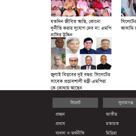
যতদিন জীবিত আছি, কোনো
সিলেটের 
দুর্নীতি করার সুযোগ দেব না: এমপি
আসামি জ
নাসির উদ্দিন
জুলাই বিপ্লবের দুই বছর: সিলেটের
সাবেক প্রভাবশালী মন্ত্রী-এমপিরা
কে কোথায় আছেন
সিলেট
সুনামগঞ্জ
প্রচ্ছদ
জাতীয়
প্রবাস
মতামত
ব্যবসা ও অর্থনীতি
মিডিয়া