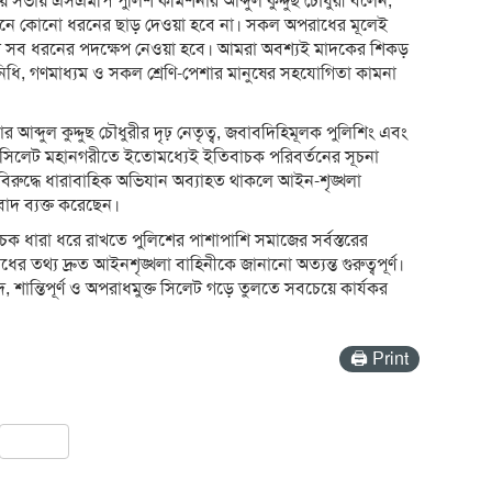
 সভায় এসএমপি পুলিশ কমিশনার আব্দুল কুদ্দুছ চৌধুরী বলেন,
নয়নে কোনো ধরনের ছাড় দেওয়া হবে না। সকল অপরাধের মূলেই
াব্য সব ধরনের পদক্ষেপ নেওয়া হবে। আমরা অবশ্যই মাদকের শিকড়
নিধি, গণমাধ্যম ও সকল শ্রেণি-পেশার মানুষের সহযোগিতা কামনা
্দুল কুদ্দুছ চৌধুরীর দৃঢ় নেতৃত্ব, জবাবদিহিমূলক পুলিশিং এবং
ণে সিলেট মহানগরীতে ইতোমধ্যেই ইতিবাচক পরিবর্তনের সূচনা
িরুদ্ধে ধারাবাহিক অভিযান অব্যাহত থাকলে আইন-শৃঙ্খলা
বাদ ব্যক্ত করেছেন।
ক ধারা ধরে রাখতে পুলিশের পাশাপাশি সমাজের সর্বস্তরের
র তথ্য দ্রুত আইনশৃঙ্খলা বাহিনীকে জানানো অত্যন্ত গুরুত্বপূর্ণ।
 শান্তিপূর্ণ ও অপরাধমুক্ত সিলেট গড়ে তুলতে সবচেয়ে কার্যকর
🖨 Print
pp
ail
Share