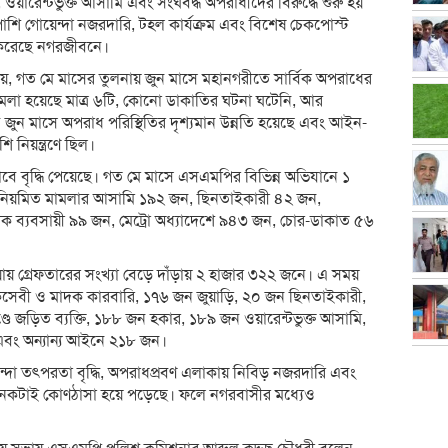
 ওয়ারেন্টভুক্ত আসামি এবং সংঘবদ্ধ অপরাধীদের বিরুদ্ধে শুরু হয়
শি গোয়েন্দা নজরদারি, টহল কার্যক্রম এবং বিশেষ চেকপোস্ট
 করেছে নগরজীবনে।
়, গত মে মাসের তুলনায় জুন মাসে মহানগরীতে সার্বিক অপরাধের
ামলা হয়েছে মাত্র ৬টি, কোনো ডাকাতির ঘটনা ঘটেনি, আর
বে জুন মাসে অপরাধ পরিস্থিতির দৃশ্যমান উন্নতি হয়েছে এবং আইন-
নিয়ন্ত্রণে ছিল।
ে বৃদ্ধি পেয়েছে। গত মে মাসে এসএমপির বিভিন্ন অভিযানে ১
 নিয়মিত মামলার আসামি ১৯২ জন, ছিনতাইকারী ৪২ জন,
দক ব্যবসায়ী ৯৯ জন, মেট্রো অধ্যাদেশে ৯৪৩ জন, চোর-ডাকাত ৫৬
 গ্রেফতারের সংখ্যা বেড়ে দাঁড়ায় ২ হাজার ৩২২ জনে। এ সময়
কসেবী ও মাদক কারবারি, ১৭৬ জন জুয়াড়ি, ২০ জন ছিনতাইকারী,
 জড়িত ব্যক্তি, ১৮৮ জন হকার, ১৮৯ জন ওয়ারেন্টভুক্ত আসামি,
 এবং অন্যান্য আইনে ২১৮ জন।
েন্দা তৎপরতা বৃদ্ধি, অপরাধপ্রবণ এলাকায় নিবিড় নজরদারি এবং
অনেকটাই কোণঠাসা হয়ে পড়েছে। ফলে নগরবাসীর মধ্যেও