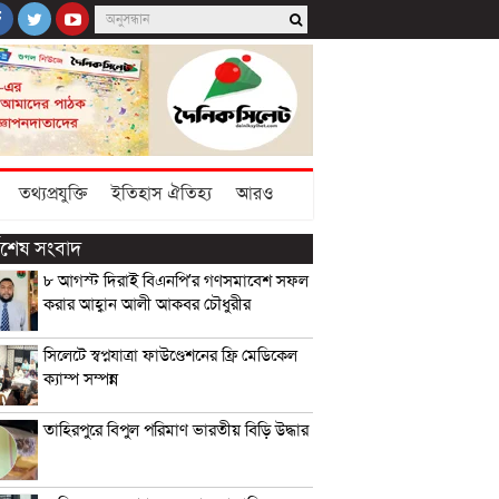
তথ্যপ্রযুক্তি
ইতিহাস ঐতিহ্য
আরও
্বশেষ সংবাদ
৮ আগস্ট দিরাই বিএনপি’র গণসমাবেশ সফল
করার আহ্বান আলী আকবর চৌধুরীর
সিলেটে স্বপ্নযাত্রা ফাউণ্ডেশনের ফ্রি মেডিকেল
ক্যাম্প সম্পন্ন
তাহিরপুরে বিপুল পরিমাণ ভারতীয় বিড়ি উদ্ধার