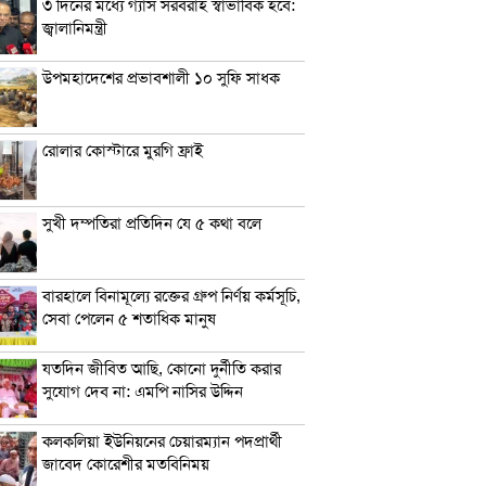
৩ দিনের মধ্যে গ্যাস সরবরাহ স্বাভাবিক হবে:
জ্বালানিমন্ত্রী
উপমহাদেশের প্রভাবশালী ১০ সুফি সাধক
রোলার কোস্টারে মুরগি ফ্রাই
সুখী দম্পতিরা প্রতিদিন যে ৫ কথা বলে
বারহালে বিনামূল্যে রক্তের গ্রুপ নির্ণয় কর্মসূচি,
সেবা পেলেন ৫ শতাধিক মানুষ
যতদিন জীবিত আছি, কোনো দুর্নীতি করার
সুযোগ দেব না: এমপি নাসির উদ্দিন
কলকলিয়া ইউনিয়নের চেয়ারম্যান পদপ্রার্থী
জাবেদ কোরেশীর মতবিনিময়