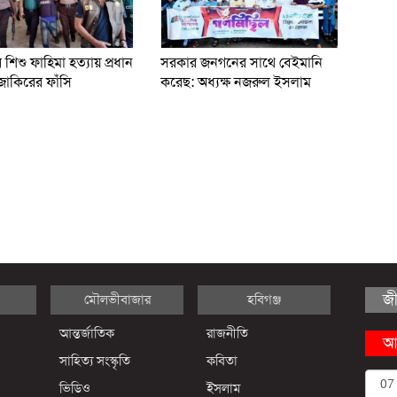
শিশু ফাহিমা হত্যায় প্রধান
সরকার জনগনের সাথে বেইমানি
াকিরের ফাঁসি
করেছ: অধ্যক্ষ নজরুল ইসলাম
জ
মৌলভীবাজার
হবিগঞ্জ
আন্তর্জাতিক
রাজনীতি
আ
সাহিত্য সংস্কৃতি
কবিতা
ভিডিও
ইসলাম