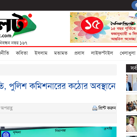
নিবন্ধন নম্বর ১৬৭
জনীতি
কবিতা
ইসলাম
মতামত
প্রবাস
লাইফস্টাইল
খেলাধুলা
সর
তি, পুলিশ কমিশনারের কঠোর অবস্থানে
অপরাহ্ণ
প্রিন্ট করুন