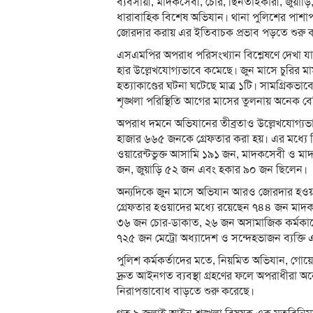
ব্যবসায়ী, মাদকসেবী, চোর, ছিনতাইকারী, জুয়াড়ি,
ধারাবাহিক বিশেষ অভিযান। থানা পুলিশের পাশাপা
জোরদার করায় এর ইতিবাচক প্রভাব পড়তে শুরু
এসএমপির অপরাধ পরিসংখ্যান বিশ্লেষণে দেখা যায
হার উল্লেখযোগ্যভাবে কমেছে। জুন মাসে চুরির ম
হত্যাকাণ্ডের ঘটনা ঘটেছে মাত্র ১টি। সামগ্রিকভা
শৃঙ্খলা পরিস্থিতি আগের মাসের তুলনায় অনেক বেশি 
অপরাধ দমনে অভিযানের তীব্রতাও উল্লেখযোগ্যভাব
হাজার ৬৬৫ জনকে গ্রেফতার করা হয়। এর মধ্যে
ওয়ারেন্টভুক্ত আসামি ১৯১ জন, মাদকসেবী ও মা
জন, জুয়াড়ি ৫২ জন এবং হকার ৯০ জন ছিলেন।
অন্যদিকে জুন মাসে অভিযান আরও জোরদার হওয়ায়
গ্রেফতার হওয়াদের মধ্যে রয়েছেন ৭৪৪ জন মাদ
৩৬ জন চোর-ডাকাত, ২৬ জন অসামাজিক কর্মকাণ্ডে
৭২৫ জন মেট্রো অধ্যাদেশ ও সন্দেহভাজন ব্যক্তি
পুলিশ কর্মকর্তাদের মতে, নিয়মিত অভিযান, গোয়
দ্রুত আইনগত ব্যবস্থা গ্রহণের ফলে অপরাধীরা 
নিরাপত্তাবোধ বাড়তে শুরু করেছে।