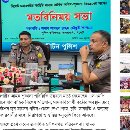
গরীর আইন-শৃঙ্খলা পরিস্থিতি উন্নয়নে মাঠে নেমেছেন এসএমপি
 দমনে ধারাবাহিক বিশেষ অভিযান, মাদকবিরোধী কঠোর অবস্থান এবং
শেষ জুন মাসের পরিসংখ্যানে দেখা গেছে, চুরি, ডাকাতি ও অন্যান্য
রবাসীর মধ্যে নিরাপত্তা ও স্বস্তির অনুভূতি ফিরে আসছে।
 নিয়ন্ত্রণে গ্রহণ করেন একাধিক কৌশলগত পরিকল্পনা। মাদক