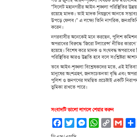
গত ৯ জুলাই আইন-শৃঙ্খলা বিষয়ক এক মতবিনিময়
“সিলেট মহানগরীর আইন-শৃঙ্খলা পরিস্থিতির উন্
রয়েছে মাদক। তাই মাদক নিয়ন্ত্রণে আনতে সম্ভ
উপড়ে ফেলব।” এ লক্ষ্যে তিনি নাগরিক, জনপ্রতি
করেন।
নগরবাসীর অনেকেই মনে করছেন, পুলিশ কমিশনার আব
অপরাধের বিরুদ্ধে ‘জিরো টলারেন্স’ নীতির কার
হয়েছে। বিশেষ করে মাদক ও সংঘবদ্ধ অপরাধের ব
পরিস্থিতির আরও উন্নতি হবে বলে সংশ্লিষ্টরা আশা
তবে আইন-শৃঙ্খলা বিশ্লেষকদের মতে, এই ইতিবাচ
মানুষের অংশগ্রহণ, জনসচেতনতা বৃদ্ধি এবং অপরাধে
পুলিশ ও জনগণের সমন্বিত প্রচেষ্টাই একটি নিরাপদ,
ভূমিকা রাখতে পারে।
সংবাদটি ভালো লাগলে শেয়ার করুন
Facebook
Twitter
Messenger
WhatsA
Copy
Gm
Link
ডিএস/এমসি