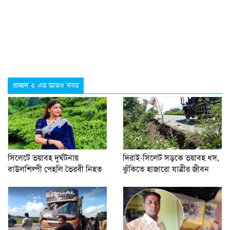
প্রচ্ছদ ২ এর আরও খবর
সিলেটে ভয়াবহ দুর্ঘটনায়
দিরাই-সিলেট সড়কে ভয়াবহ ধস,
বাউলশিল্পী পেহলি ভৈরবী নিহত
ঝুঁকিতে হাজারো যাত্রীর জীবন