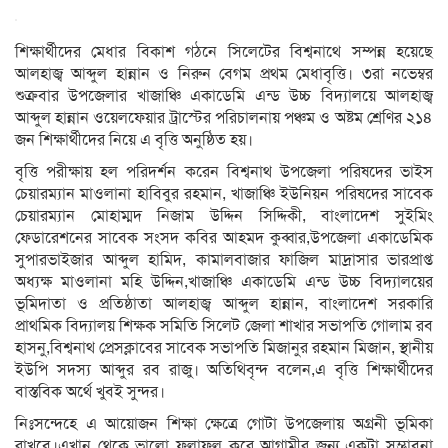
শিক্ষার্থীদের মেধার বিকাশ গঠনে সিলেটের বিশ্বনাথে সম্পন্ন হয়েছে
আলহাজ্ব আব্দুল হান্নান ও নিরুন বেগম প্রথম মেধাবৃত্তি। ৩রা নভেম্বর
শুক্রবার উপজেলার খাজাঞ্চি একাডেমি এন্ড উচ্চ বিদ্যালয়ে আলহাজ্ব
আব্দুল হান্নান ওয়েলফেয়ার ট্রাস্টের পরিচালনায় পঞ্চম ও অষ্টম শ্রেণির ২১৪
জন শিক্ষার্থীদের নিয়ে এ বৃত্তি অনুষ্ঠিত হয়।
বৃত্তি পরীক্ষায় হল পরিদর্শন করেন বিশ্বনাথ উপজেলা পরিষদের ভাইস
চেয়ারম্যান মাওলানা হাবিবুর রহমান, খাজাঞ্চি ইউনিয়ন পরিষদের সাবেক
চেয়ারম্যান মোহাম্মদ নিজাম উদ্দিন সিদ্দিকী, বাংলাদেশ সুইমিং
ফেডারেশনের সাবেক সংসদ কবির আহমদ কুব্বার,উপজেলা একাডেমিক
সুপারভাইজার আব্দুল হামিদ, কামালবাজার ফাজিল মাদ্রাসার ভারপ্রাপ্ত
অধ্যক্ষ মাওলানা মহি উদ্দিন,খাজাঞ্চি একাডেমি এন্ড উচ্চ বিদ্যালয়ের
ভূমিদাতা ও প্রতিষ্ঠাতা আলহাজ্ব আব্দুল হান্নান, বাংলাদেশ সরকারি
প্রাথমিক বিদ্যালয় শিক্ষক সমিতি সিলেট জেলা শাখার সভাপতি গোলাম রব
হাসনু,বিশ্বনাথ প্রেসক্লাবের সাবেক সভাপতি মিজানুর রহমান মিজান, স্থানীয়
ইউপি সদস্য আব্দুর রব রাজু। অতিথিবৃন্দ বলেন,এ বৃত্তি শিক্ষার্থীদের
বাস্তবিক অর্থে খুবই সুন্দর।
নিঃসন্দেহে এ আয়োজন শিক্ষা ক্ষেত্রে গোটা উপজেলায় অগ্রনী ভূমিকা
রাখবে।এখান থেকে ভালো ফলাফল করে আগামীর জন্য একটা সম্ভাবনা