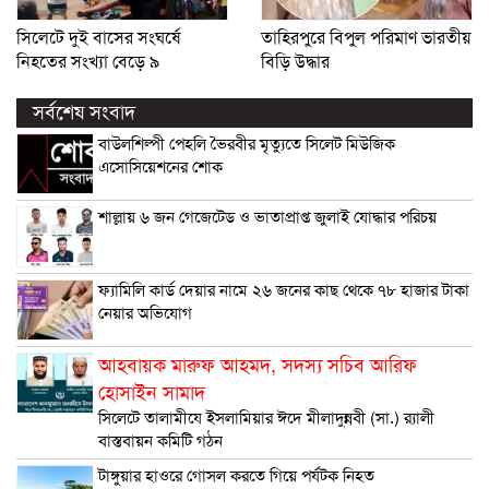
সিলেটে দুই বাসের সংঘর্ষে
তাহিরপুরে বিপুল পরিমাণ ভারতীয়
নিহতের সংখ্যা বেড়ে ৯
বিড়ি উদ্ধার
সর্বশেষ সংবাদ
বাউলশিল্পী পেহলি ভৈরবীর মৃত্যুতে সিলেট মিউজিক
এসোসিয়েশনের শোক
শাল্লায় ৬ জন গেজেটেড ও ভাতাপ্রাপ্ত জুলাই যোদ্ধার পরিচয়
ফ্যামিলি কার্ড দেয়ার নামে ২৬ জনের কাছ থেকে ৭৮ হাজার টাকা
নেয়ার অভিযোগ
আহবায়ক মারুফ আহমদ, সদস্য সচিব আরিফ
হোসাইন সামাদ
সিলেটে তালামীযে ইসলামিয়ার ঈদে মীলাদুন্নবী (সা.) র‌্যালী
বাস্তবায়ন কমিটি গঠন
টাঙ্গুয়ার হাওরে গোসল করতে গিয়ে পর্যটক নিহত